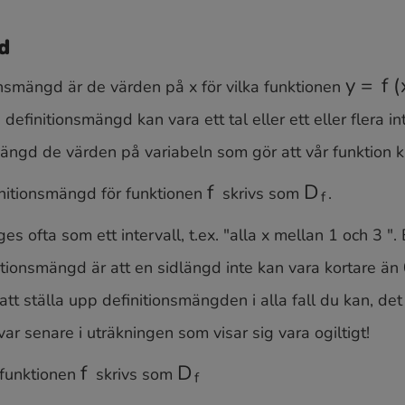
f
(
x
)
d
onsmängd är de värden på x för vilka funktionen
definitionsmängd kan vara ett tal eller ett eller flera int
y
=
f
(
x
)
ängd de värden på variabeln som gör att vår funktion kan
initionsmängd för funktionen
skrivs som
.
f
D
f
s ofta som ett intervall, t.ex. "alla x mellan 1 och 3 ".
itionsmängd är att en sidlängd inte kan vara kortare än 
tt ställa upp definitionsmängden i alla fall du kan, det
var senare i uträkningen som visar sig vara ogiltigt!
 funktionen
skrivs som