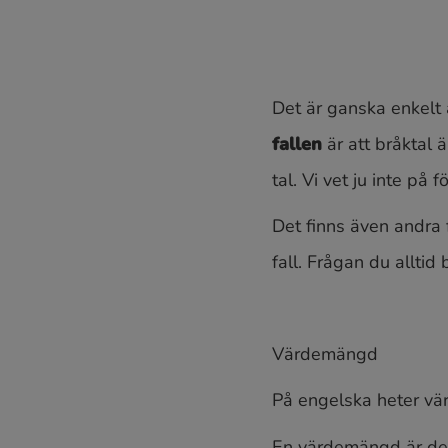
Det är ganska enkelt a
fallen
är att bråktal 
tal. Vi vet ju inte på
Det finns även andra f
fall. Frågan du alltid b
Värdemängd
På engelska heter 
En värdemängd är de 