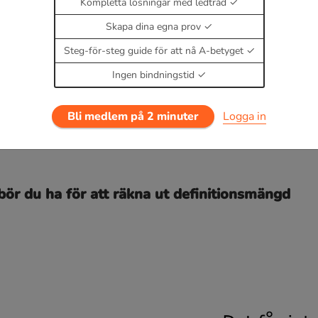
Kompletta lösningar med ledtråd
Skapa dina egna prov
Steg-för-steg guide för att nå A-betyget
ndre än -3 kommer att ge ett negativt värde och exakt 
Ingen bindningstid
Bli medlem på 2 minuter
Logga in
ör funktionen
är alltså alla tal störra eller lika me
f
(
x
)
bör du ha för att räkna ut definitionsmängd