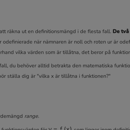
tt räkna ut en definitionsmängd i de flesta fall.
De två
är odefinierade när nämnaren är noll och roten ur är odef
 förhand vilka värden som är tillåtna, det beror på funktio
all, du behöver alltid betrakta den matematiska funktion
ör ställa dig är "vilka x är tillåtna i funktionen?"
värdemängd
range
.
funktionsvärden för
som ligger inom defini