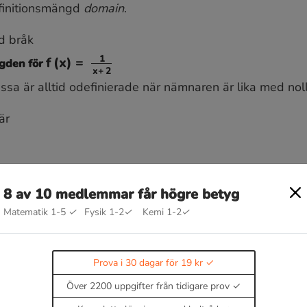
f
D
f
finitionsmängd
domain
.
d bråk
gden för
essa är alltid odefinierade när nämnaren är lika med noll
f
(
x
)
=
1
x
+
2
är
8 av 10 medlemmar får högre betyg
Matematik 1-5
✓
Fysik 1-2
✓
Kemi 1-2
✓
ltså definierad för alla
x
≠
−
2
 kvadratrot
Prova i 30 dagar för 19 kr
gden för
Över 2200 uppgifter från tidigare prov
vet att det inte får vara ett negativt tal under rotteckne
f
(
x
)
=
3
+
x