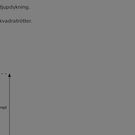
djupdykning.
kvadratrötter.