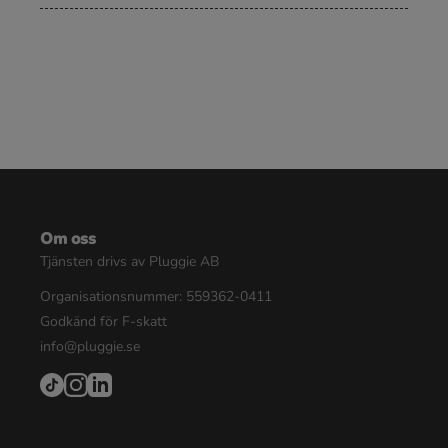
Om oss
Tjänsten drivs av Pluggie AB
Organisationsnummer: 559362-0411
Godkänd för F-skatt
info@pluggie.se