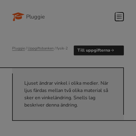
Pluggie
Pluggie
/
Uppgiftsbanken
/ fysik-2
Till uppgifterna
Ljuset ändrar vinkel i olika medier. När
ljus färdas mellan två olika material så
sker en vinkeländring. Snells lag
beskriver denna ändring.