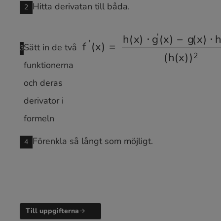
g
(
x
)
h
(
x
)
Hitta derivatan till båda.
Sätt in de två
f
′
(
x
)
=
h
(
x
)
⋅
g
′
(
x
)
−
g
(
x
)
⋅
h
′
(
x
)
(
h
(
funktionerna
och deras
derivator i
formeln
Förenkla så långt som möjligt.
Till uppgifterna