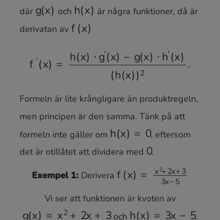
där
och
är några funktioner, då är
derivatan av
g
(
x
)
h
(
x
)
f
(
x
)
f
′
(
x
)
=
h
(
x
)
⋅
g
′
(
x
)
−
g
(
x
)
⋅
h
′
(
x
)
(
h
(
x
)
)
2
.
Formeln är lite krångligare än produktregeln,
men principen är den samma. Tänk på att
formeln inte gäller om
, eftersom
det är otillåtet att dividera med
.
h
(
x
)
=
0
0
Exempel 1:
Derivera
f
(
x
)
=
x
2
+
2
x
+
3
3
x
−
5
Vi ser att funktionen är kvoten av
och
.