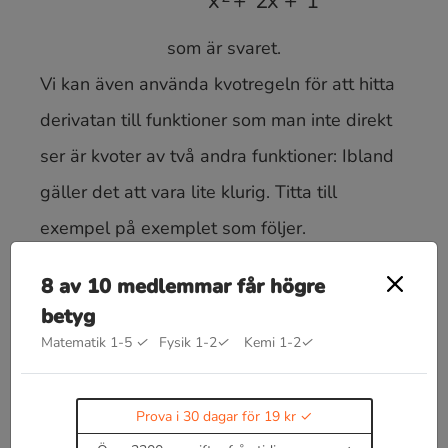
som är svaret.
Vi kan även använda kvotregeln för att hitta
derivatan till funktioner som man inte direkt
ser är kvoter av två andra funktioner: Ibland
gäller det att vara lite klurig. Titta till
exempel på exemplet som följer.
Exempel 3:
Hitta derivatan till
8 av 10 medlemmar får högre
med kvotregeln.
betyg
Matematik 1-5
✓
Fysik 1-2
✓
Kemi 1-2
✓
f
(
x
)
=
tan
(
x
)
Uppgiften ger en ledtråd om att vi kan skriva
som en kvot för att göra beräkningen
Prova i 30 dagar för 19 kr
av derivatan lättare. Kom ihåg att
f
(
x
)