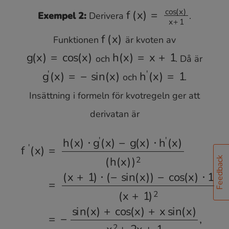
Exempel 2:
Derivera
.
f
(
x
)
=
cos
(
x
)
x
+
1
Funktionen
är kvoten av
och
. Då är
f
(
x
)
och
.
g
(
x
)
=
cos
(
x
)
h
(
x
)
=
x
+
1
Insättning i formeln för kvotregeln ger att
g
′
(
x
)
=
−
sin
(
x
)
h
′
(
x
)
=
1
derivatan är
Feedback
−
f
cos
′
(
x
)
(
=
x
h
)
⋅
(
1
x
(
)
x
⋅
g
+
′
1
(
x
)
)
2
−
=
g
−
(
sin
x
)
⋅
h
(
x
′
(
)
x
+
)
cos
(
h
(
x
(
x
)
)
)
2
+
=
x
(
sin
x
+
(
1
x
)
)
⋅
x
(