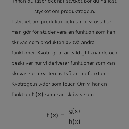
Innan du läser det här stycket bör du ha läst
stycket om produktregeln.
I stycket om produktregeln lärde vi oss hur
man gör för att derivera en funktion som kan
skrivas som produkten av två andra
funktioner. Kvotregeln är väldigt liknande och
beskriver hur vi deriverar funktioner som kan
skrivas som kvoten av två andra funktioner.
Kvotregeln lyder som följer: Om vi har en
funktion
som kan skrivas som
f
(
x
)
f
(
x
)
=
g
(
x
)
h
(
x
)