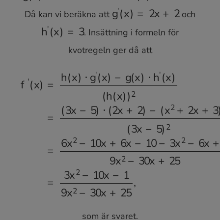
Då kan vi beräkna att
och
g
(
x
)
=
x
2
+
2
x
+
3
h
(
x
)
=
3
x
−
5
. Insättning i formeln för
g
′
(
x
)
=
2
x
+
2
kvotregeln ger då att
h
′
(
x
)
=
3
(
x
2
+
2
x
+
3
)
⋅
3
(
3
x
−
5
)
2
=
f
′
6
(
x
x
)
2
=
−
h
10
(
x
)
x
⋅
g
+
′
6
(
x
x
)
−
−
10
g
(
x
−
)
3
⋅
som är svaret.