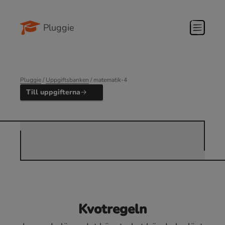
Pluggie
Pluggie
/
Uppgiftsbanken
/ matematik-4
Till uppgifterna
Kvotregeln