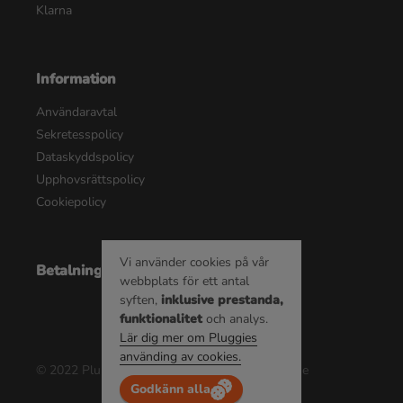
Klarna
Information
Användaravtal
Sekretesspolicy
Dataskyddspolicy
Upphovsrättspolicy
Cookiepolicy
Vi använder cookies på vår
Betalningsalternativ
webbplats för ett antal
syften,
inklusive prestanda,
funktionalitet
och analys.
Lär dig mer om Pluggies
använding av cookies.
© 2022 Pluggie AB | Alla rättigheter reserverade
Godkänn alla