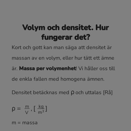
Volym och densitet. Hur
fungerar det?
Kort och gott kan man säga att densitet är
massan av en volym, eller hur tätt ett ämne
är.
Massa per volymenhet
! Vi håller oss till
de enkla fallen med homogena ämnen.
Densitet betäcknas med
och uttalas [Rå]
ρ
ρ
[
k
=
g
m
m
V
3
,
]
m = massa