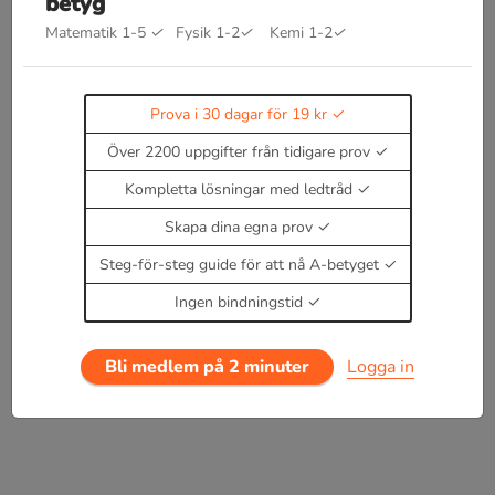
räkna hur mycket volym vatten som har
betyg
Matematik 1-5
✓
Fysik 1-2
✓
Kemi 1-2
✓
"tryckts bort". Denna volym vatten är ju exakt
lika stor som den volym av föremålet.
Prova i 30 dagar för 19 kr
Över 2200 uppgifter från tidigare prov
Kompletta lösningar med ledtråd
Skapa dina egna prov
Steg-för-steg guide för att nå A-betyget
Ingen bindningstid
Bli medlem på 2 minuter
Logga in