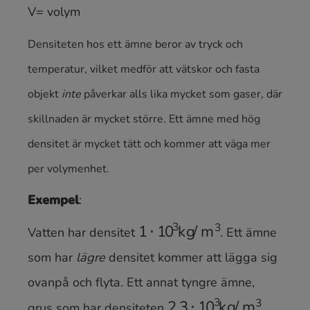
V= volym
Densiteten hos ett ämne beror av tryck och
temperatur, vilket medför att vätskor och fasta
objekt
inte
påverkar alls lika mycket som gaser, där
skillnaden är mycket större. Ett ämne med hög
densitet är mycket tätt och kommer att väga mer
per volymenhet.
Exempel
:
Vatten har densitet
. Ett ämne
som har
lägre
densitet kommer att lägga sig
1
⋅
10
3
k
g
/
m
3
ovanpå och flyta. Ett annat tyngre ämne,
grus som har densiteten