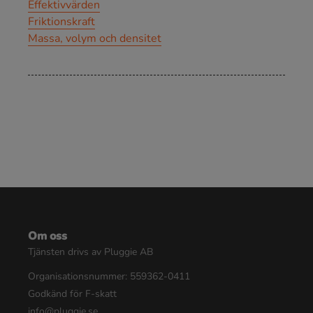
Effektivvärden
Friktionskraft
Massa, volym och densitet
Om oss
Tjänsten drivs av Pluggie AB
Organisationsnummer: 559362-0411
Godkänd för F-skatt
info@pluggie.se