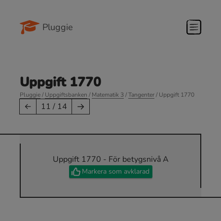
Pluggie
Uppgift 1770
Pluggie
/
Uppgiftsbanken
/
Matematik 3
/
Tangenter
/ Uppgift 1770
→
←
11 / 14
Uppgift 1770 - För betygsnivå A
Markera som avklarad