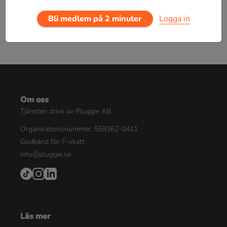
Bli medlem på 2 minuter
Logga in
Om oss
Tjänsten drivs av Pluggie AB
Organisationsnummer: 559362-0411
Godkänd för F-skatt
info@pluggie.se
Läs mer