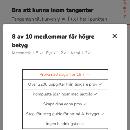
Feedback
Bra att kunna inom tangenter
y
=
f
(
x
)
Tangenten till kurvan
har i punkten
P
(
a
,
f
(
a
)
)
f
′
(
a
)
k
-värdet
8 av 10 medlemmar får högre
Tangentens ekvation
y
−
f
(
a
)
=
f
′
(
a
)
(
x
−
a
)
betyg
Matematik 1-5
✓
Fysik 1-2
✓
Kemi 1-2
✓
k
t
a
n
g
e
n
t
⋅
k
n
o
r
m
a
l
=
−
1
(eftersom dessa är
vinkelräta).
Prova i 30 dagar för 19 kr
Över 2200 uppgifter från tidigare prov
Kompletta lösningar med ledtråd
Läs teori om tangenter
Enbart medlemmar kan kommentera.
Prova i 30
Skapa dina egna prov
dagar för 19 kr.
Steg-för-steg guide för att nå A-betyget
Logga in
eller
Bli medlem nu
Ingen bindningstid