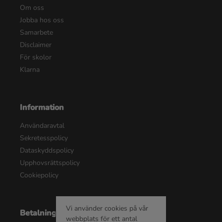
Om oss
Jobba hos oss
Samarbete
Disclaimer
För skolor
Klarna
Information
Användaravtal
Sekretesspolicy
Dataskyddspolicy
Upphovsrättspolicy
Cookiepolicy
Vi använder cookies på vår
Betalningsalternativ
webbplats för ett antal