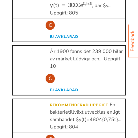
y
(
t
)
=
3000
e
0
,
50
t
, där $y…
Uppgift: 805
C
Feedback
EJ AVKLARAD
År 1900 fanns det 239 000 bilar
av märket Lüdviga och… Uppgift:
10
C
EJ AVKLARAD
En
REKOMMENDERAD UPPGIFT
bakterietillväxt utvecklas enligt
sambandet $y(t)=480^{0,75t}…
Uppgift: 804