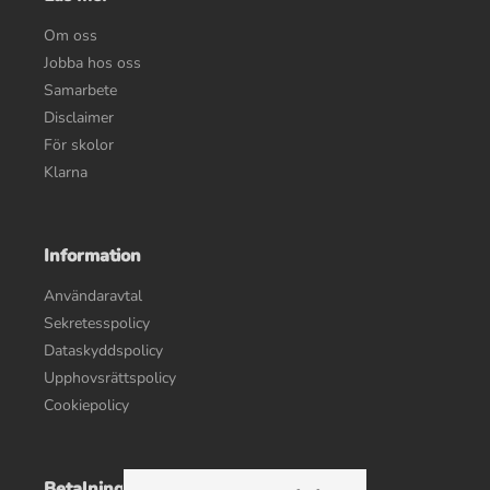
Om oss
Jobba hos oss
Samarbete
Disclaimer
För skolor
Klarna
Information
Användaravtal
Sekretesspolicy
Dataskyddspolicy
Upphovsrättspolicy
Cookiepolicy
Betalningsalternativ