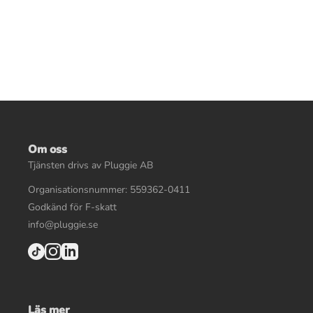
Om oss
Tjänsten drivs av Pluggie AB
Organisationsnummer: 559362-0411
Godkänd för F-skatt
info@pluggie.se
Läs mer