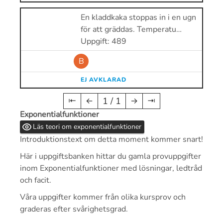
En kladdkaka stoppas in i en ugn
för att gräddas. Temperatu…
Uppgift: 489
B
EJ AVKLARAD
1 / 1
⇤
←
→
⇥
Exponentialfunktioner
Läs teori om exponentialfunktioner
Introduktionstext om detta moment kommer snart!
Här i uppgiftsbanken hittar du gamla provuppgifter
inom Exponentialfunktioner med lösningar, ledtråd
och facit.
Våra uppgifter kommer från olika kursprov och
graderas efter svårighetsgrad.