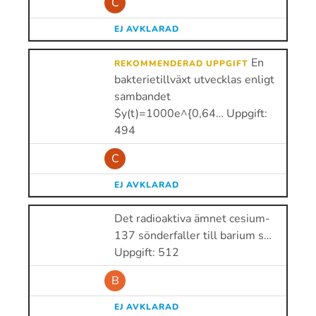
C
EJ AVKLARAD
En
REKOMMENDERAD UPPGIFT
bakterietillväxt utvecklas enligt
sambandet
$y(t)=1000e^{0,64… Uppgift:
494
C
EJ AVKLARAD
Det radioaktiva ämnet cesium-
137 sönderfaller till barium s…
Uppgift: 512
B
EJ AVKLARAD