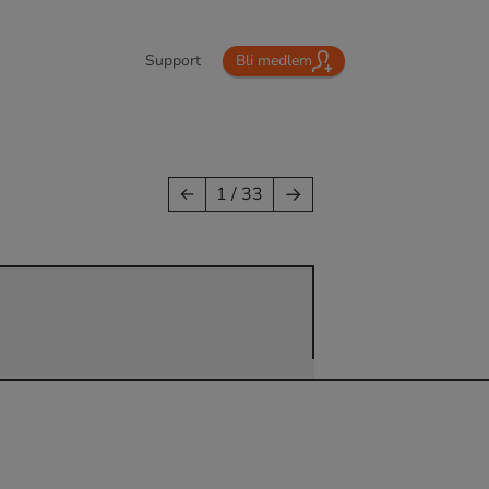
Support
Bli medlem
→
←
1 / 33