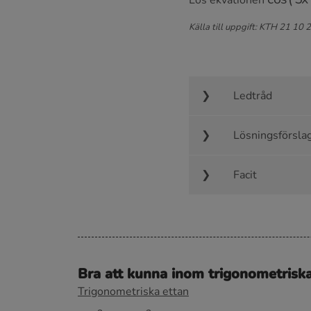
Källa till uppgift: KTH 21 10 
Ledtråd
Lösningsförsla
Facit
Bra att kunna inom trigonometrisk
Trigonometriska ettan
s
i
n
2
u
+
c
o
s
2
u
=
1