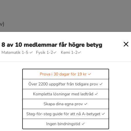
8 av 10 medlemmar får högre betyg
Matematik 1-5
✓
Fysik 1-2
✓
Kemi 1-2
✓
Prova i 30 dagar för 19 kr
Över 2200 uppgifter från tidigare prov
Kompletta lösningar med ledtråd
Skapa dina egna prov
−
2
s
i
n
2
(
u
)
Steg-för-steg guide för att nå A-betyget
Ingen bindningstid