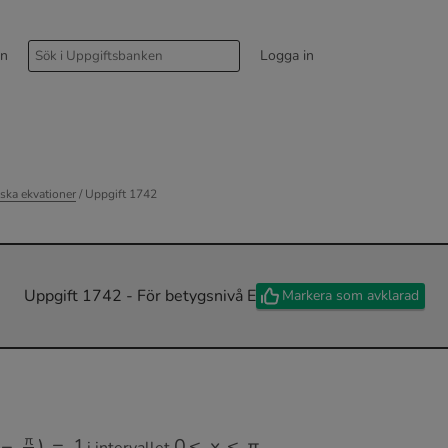
rn
Logga in
ska ekvationer
/ Uppgift 1742
Uppgift 1742 - För betygsnivå E
Markera som avklarad
−
π
4
)
=
1
0
≤
x
≤
π
i intervallet