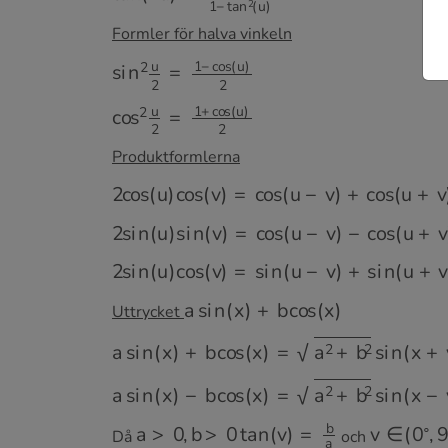
Formler för halva vinkeln
s
i
n
2
u
2
=
1
−
c
o
s
(
u
)
2
c
o
s
2
u
2
=
1
+
c
o
s
(
u
)
2
Produktformlerna
2
c
o
s
(
u
)
c
o
s
(
v
)
=
c
o
s
(
u
−
v
)
+
c
o
s
(
u
+
v
)
2
s
i
n
(
u
)
s
i
n
(
v
)
=
c
o
s
(
u
−
v
)
−
c
o
s
(
u
+
v
)
2
s
i
n
(
u
)
c
o
s
(
v
)
=
s
i
n
(
u
−
v
)
+
s
i
n
(
u
+
v
)
a
s
i
n
(
x
)
+
b
c
o
s
(
x
)
Uttrycket
a
s
i
n
(
x
)
+
b
c
o
s
(
x
)
=
a
2
+
b
2
s
i
n
(
x
+
v
)
a
s
i
n
(
x
)
−
b
c
o
s
(
x
)
=
a
2
+
b
2
s
i
n
(
x
−
v
)
a
>
0
,
b
>
0
t
a
n
(
v
)
=
b
a
v
∈
(
0
∘
,
9
Då
och