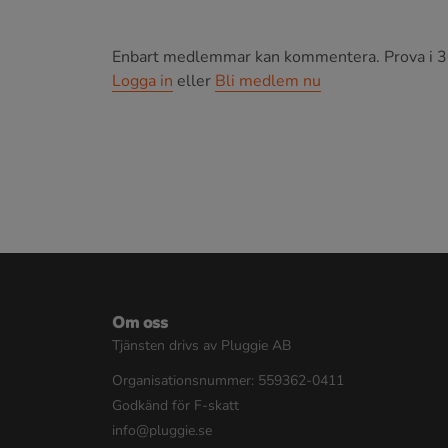
Enbart medlemmar kan kommentera.
Prova i 3
Logga in
eller
Bli medlem nu
Om oss
Tjänsten drivs av Pluggie AB
Organisationsnummer: 559362-0411
Godkänd för F-skatt
info@pluggie.se