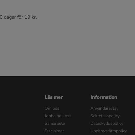
0 dagar för 19 kr.
Läs mer
Information
Om oss
Användaravtal
Jobba hos oss
Sekretesspolicy
Samarbete
Dataskyddspolicy
Disclaimer
Upphovsrättspolicy