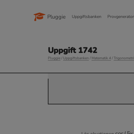
Pluggie
Uppgiftsbanken
Provgenerato
Uppgift 1742
Pluggie
/
Uppgiftsbanken
/
Matematik 4
/
Trigonometri
cos
(
5
x
Lös ekvationen