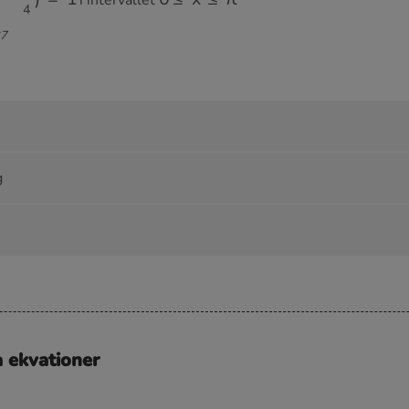
27
g
a ekvationer