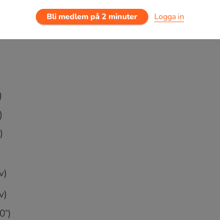
Bli medlem på 2 minuter
Logga in
0
∘
)