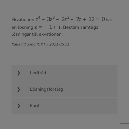
z
4
−
3
z
3
−
2
z
2
+
2
z
+
12
=
0
Ekvationen
har
z
=
−
1
+
i
en lösning
. Bestäm samtliga
lösningar till ekvationen.
Källa till uppgift: KTH 2021 06 11
Ledtråd
Lösningsförslag
Facit