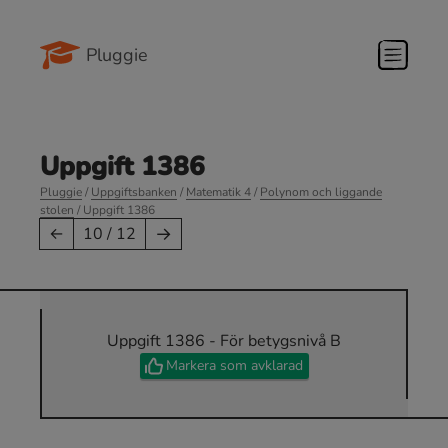
Pluggie
Uppgift 1386
Pluggie
/
Uppgiftsbanken
/
Matematik 4
/
Polynom och liggande
stolen
/ Uppgift 1386
→
←
10 / 12
Uppgift 1386 - För betygsnivå B
Markera som avklarad