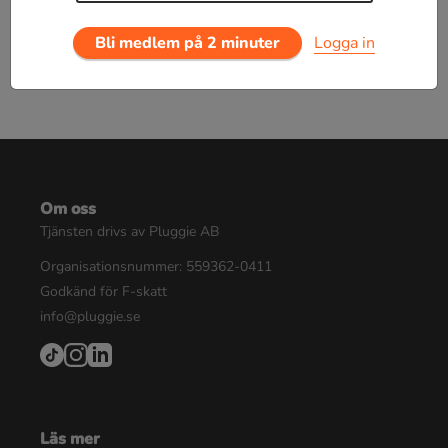
Bli medlem på 2 minuter
Logga in
Om oss
Tjänsten drivs av Pluggie AB
Organisationsnummer: 559362-0411
Godkänd för F-skatt
info@pluggie.se
Läs mer