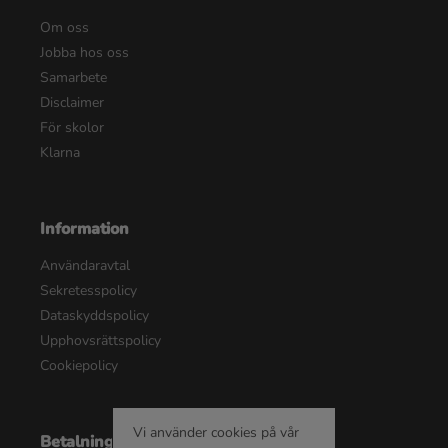
Om oss
Jobba hos oss
Samarbete
Disclaimer
För skolor
Klarna
Information
Användaravtal
Sekretesspolicy
Dataskyddspolicy
Upphovsrättspolicy
Cookiepolicy
Vi använder cookies på vår
Betalningsalternativ