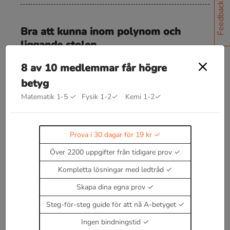
Feedback
Bra att kunna inom polynom och
liggande stolen
z
=
x
+
i
y
=
r
e
φ
i
=
r
(
cos
φ
+
i
sin
φ
)
8 av 10 medlemmar får högre
x
,
y
,
r
,
φ
reella tal
betyg
a
r
g
(
z
)
=
φ
Matematik 1-5
✓
Fysik 1-2
✓
Kemi 1-2
✓
tan
φ
=
y
x
z
=
x
+
i
y
z
―
=
x
−
i
y
Prova i 30 dagar för 19 kr
Talen
och
är konjugat till
varandra.
Över 2200 uppgifter från tidigare prov
|
z
|
=
r
=
x
2
+
y
2
Kompletta lösningar med ledtråd
Skapa dina egna prov
Enbart medlemmar kan kommentera.
Prova i 30
dagar för 19 kr.
Steg-för-steg guide för att nå A-betyget
Logga in
eller
Bli medlem nu
Ingen bindningstid