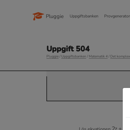
Pluggie
Uppgiftsbanken
Provgenerato
Uppgift 504
Pluggie
/
Uppgiftsbanken
/
Matematik 4
/
Det komplex
2
z
+
1
−
i
Lös ekvationen