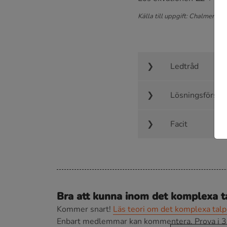
Källa till uppgift: Chalmers 2
Ledtråd
Lösningsförsla
Facit
Bra att kunna inom det komplexa t
Kommer snart!
Läs teori om det komplexa tal
Enbart medlemmar kan kommentera.
Prova i 3