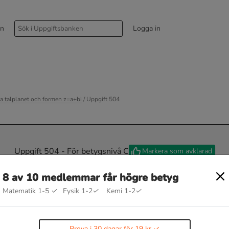
rn
Logga in
a talplanet och formen z=a+bi
/ Uppgift 504
Uppgift 504 - För betygsnivå C
Markera som avklarad
8 av 10 medlemmar får högre betyg
Matematik 1-5
✓
Fysik 1-2
✓
Kemi 1-2
✓
=
z
¯
+
3
+
2
i
Prova i 30 dagar för 19 kr