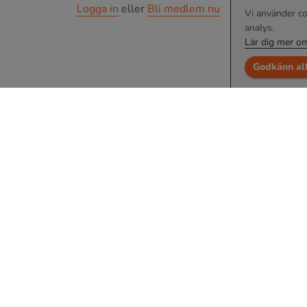
Logga in
eller
Bli medlem nu
Vi använder co
analys.
Lär dig mer om
Godkänn al
Om oss
Tjänsten drivs av Pluggie AB
Organisationsnummer: 559362-0411
Godkänd för F-skatt
info@pluggie.se