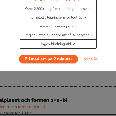
016
Över 2200 uppgifter från tidigare prov
Kompletta lösningar med ledtråd
Skapa dina egna prov
Steg-för-steg guide för att nå A-betyget
Ingen bindningstid
g
Bli medlem på 2 minuter
Logga in
alplanet och formen z=a+bi
planet och formen z=a+bi
0 dagar för 19 kr.