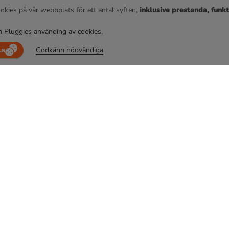
okies på vår webbplats för ett antal syften,
inklusive prestanda, funkt
 Pluggies använding av cookies.
la
Godkänn nödvändiga
Läs mer
Information
Om oss
Användaravtal
Jobba hos oss
Sekretesspolicy
Samarbete
Dataskyddspolicy
Disclaimer
Upphovsrättspolicy
För skolor
Cookiepolicy
Klarna