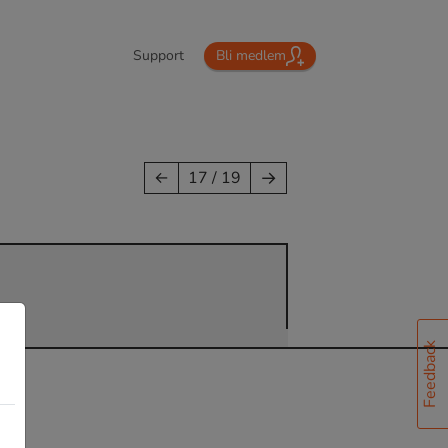
Support
Bli medlem
→
←
17 / 19
Feedback