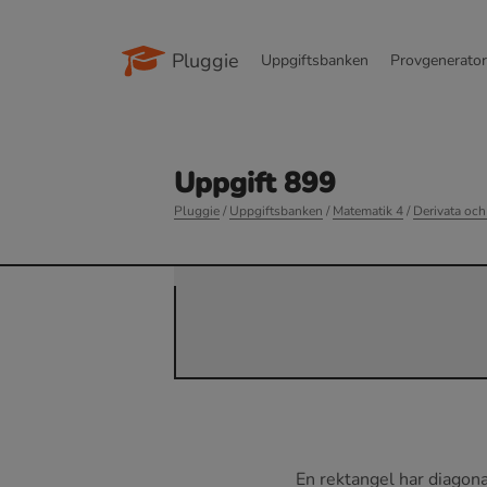
Pluggie
Uppgiftsbanken
Provgenerato
Uppgift 899
Pluggie
/
Uppgiftsbanken
/
Matematik 4
/
Derivata och
En rektangel har diagon