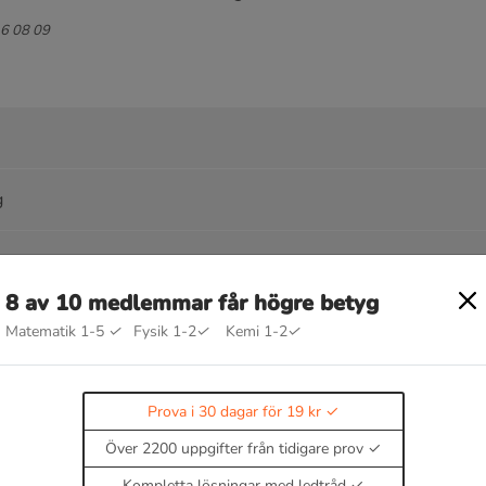
16 08 09
g
8 av 10 medlemmar får högre betyg
Matematik 1-5
✓
Fysik 1-2
✓
Kemi 1-2
✓
llämpningar
Prova i 30 dagar för 19 kr
Över 2200 uppgifter från tidigare prov
★
Kompletta lösningar med ledtråd