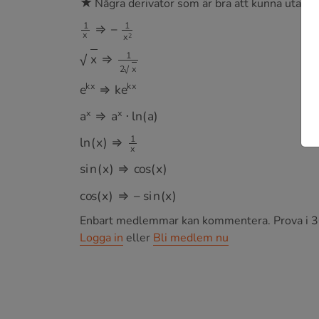
Några derivator som är bra att kunna utanti
1
x
⇒
−
1
x
2
x
⇒
1
2
x
e
k
x
⇒
k
e
k
x
a
x
⇒
a
x
⋅
l
n
(
a
)
l
n
(
x
)
⇒
1
x
s
i
n
(
x
)
⇒
c
o
s
(
x
)
c
o
s
(
x
)
⇒
−
s
i
n
(
x
)
Enbart medlemmar kan kommentera.
Prova i 3
Logga in
eller
Bli medlem nu