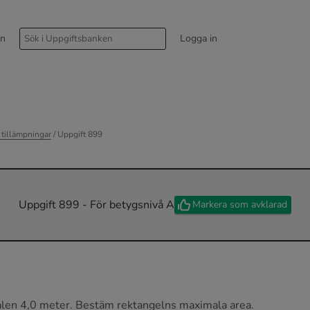
rn
Logga in
 tillämpningar
/ Uppgift 899
Uppgift 899 - För betygsnivå A
Markera som avklarad
alen 4,0 meter. Bestäm rektangelns maximala area.