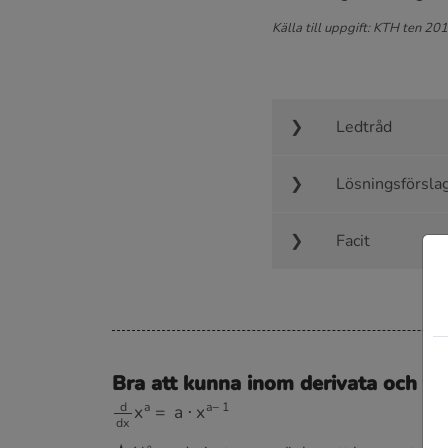
Källa till uppgift: KTH ten 20
Ledtråd
Lösningsförsla
Facit
Bra att kunna inom derivata och ti
d
d
x
x
a
=
a
⋅
x
a
−
1
★