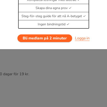
ll
Skapa dina egna prov
Steg-för-steg guide för att nå A-betyget
Ingen bindningstid
Bli medlem på 2 minuter
Logga in
0 dagar för 19 kr.