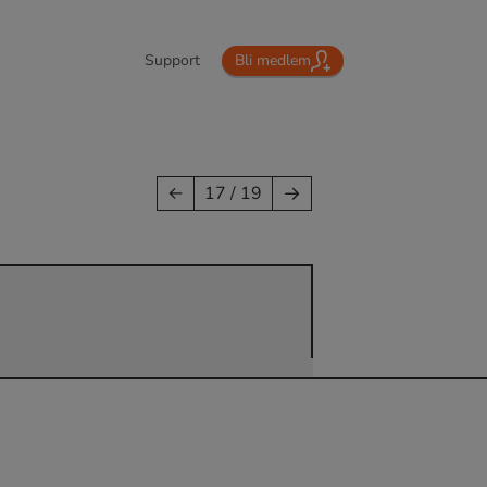
Support
Bli medlem
→
←
17 / 19