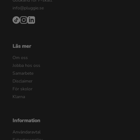
Godkänd för F-skatt
info@pluggie.se
Läs mer
Om oss
Jobba hos oss
Samarbete
Disclaimer
För skolor
Klarna
Information
Användaravtal
Sekretesspolicy