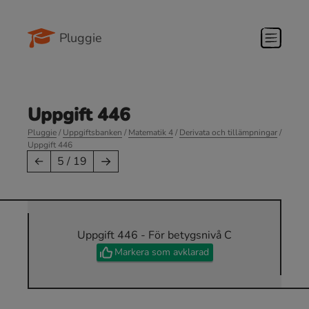
Pluggie
Uppgift 446
Pluggie
/
Uppgiftsbanken
/
Matematik 4
/
Derivata och tillämpningar
/
Uppgift 446
→
←
5 / 19
Uppgift 446 - För betygsnivå C
Markera som avklarad