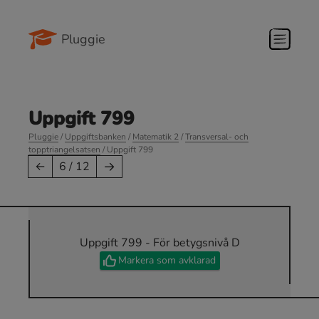
Pluggie
Uppgift 799
Pluggie
/
Uppgiftsbanken
/
Matematik 2
/
Transversal- och
topptriangelsatsen
/ Uppgift 799
→
←
6 / 12
Uppgift 799 - För betygsnivå D
Markera som avklarad