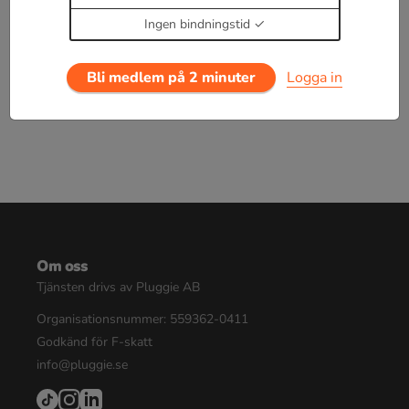
Enbart medlemmar kan kommentera.
Prova i 30
dagar för 19 kr.
Ingen bindningstid
Logga in
eller
Bli medlem nu
Bli medlem på 2 minuter
Logga in
Om oss
Tjänsten drivs av Pluggie AB
Organisationsnummer: 559362-0411
Godkänd för F-skatt
info@pluggie.se