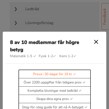
Ledtråd
Feedback
Lösningsförslag
Facit
8 av 10 medlemmar får högre
betyg
Videolösning
Matematik 1-5
✓
Fysik 1-2
✓
Kemi 1-2
✓
Prova i 30 dagar för 19 kr
Över 2200 uppgifter från tidigare prov
Bra att kunna inom transversal- och
Kompletta lösningar med ledtråd
topptriangelsatsen
Kommer snart!
Läs teori om transversal- och
Skapa dina egna prov
topptriangelsatsen
Steg-för-steg guide för att nå A-betyget