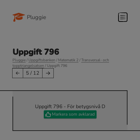
Pluggie
Uppgift 796
Pluggie
/
Uppgiftsbanken
/
Matematik 2
/
Transversal- och
topptriangelsatsen
/ Uppgift 796
→
←
5 / 12
Uppgift 796 - För betygsnivå D
Markera som avklarad