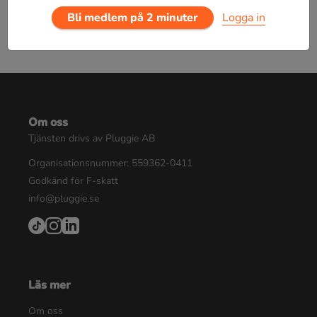
Bli medlem på 2 minuter
Logga in
Om oss
Tjänsten drivs av Pluggie AB
Organisationsnummer: 559362-0411
Godkänd för F-skatt
info@pluggie.se
Läs mer
Om oss