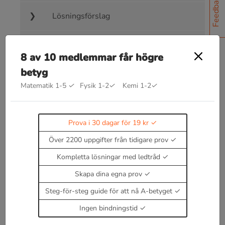
Feedback
Lösningsförslag
Facit
8 av 10 medlemmar får högre
betyg
Matematik 1-5
✓
Fysik 1-2
✓
Kemi 1-2
✓
Bra att kunna inom transversal- och
Prova i 30 dagar för 19 kr
topptriangelsatsen
Över 2200 uppgifter från tidigare prov
Kommer snart!
Läs teori om transversal- och
topptriangelsatsen
Kompletta lösningar med ledtråd
Enbart medlemmar kan kommentera.
Prova i 30
Skapa dina egna prov
dagar för 19 kr.
Logga in
eller
Bli medlem nu
Steg-för-steg guide för att nå A-betyget
Ingen bindningstid