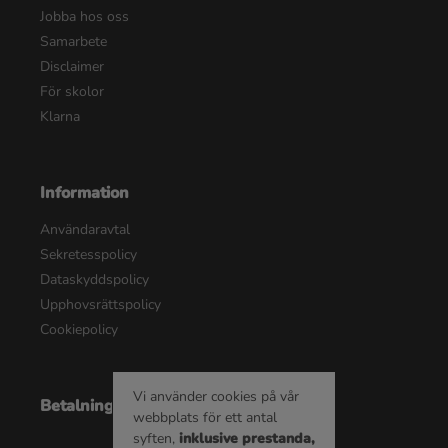
Jobba hos oss
Samarbete
Disclaimer
För skolor
Klarna
Information
Användaravtal
Sekretesspolicy
Dataskyddspolicy
Upphovsrättspolicy
Cookiepolicy
Vi använder cookies på vår
Betalningsalternativ
webbplats för ett antal
syften,
inklusive prestanda,