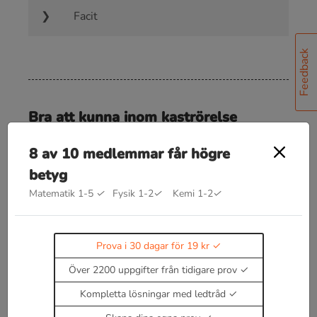
Facit
Feedback
Bra att kunna inom kaströrelse
Hastigheter
v
x
=
v
0
cos
α
8 av 10 medlemmar får högre
betyg
v
y
=
v
0
sin
α
−
g
t
Matematik 1-5
✓
Fysik 1-2
✓
Kemi 1-2
✓
Lägespositioner
x
=
v
0
t
cos
α
Prova i 30 dagar för 19 kr
y
=
v
0
t
sin
α
−
g
t
2
2
Över 2200 uppgifter från tidigare prov
Kompletta lösningar med ledtråd
Höjden över marken