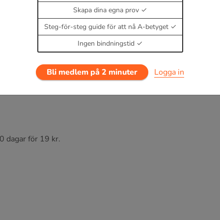
Skapa dina egna prov
Steg-för-steg guide för att nå A-betyget
Ingen bindningstid
Bli medlem på 2 minuter
Logga in
0 dagar för 19 kr.