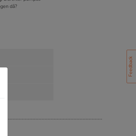
vågen då?
Feedback