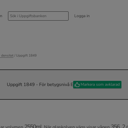
rn
Logga in
 densitet
/ Uppgift 1849
Uppgift 1849 - För betygsnivå E
Markera som avklarad
2550
ml
356
,
2
har volymen
. När glaskolven vägs visar vågen