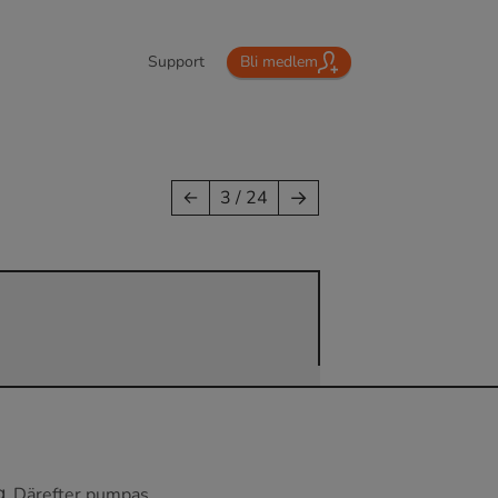
Support
Bli medlem
→
←
3 / 24
g
. Därefter pumpas