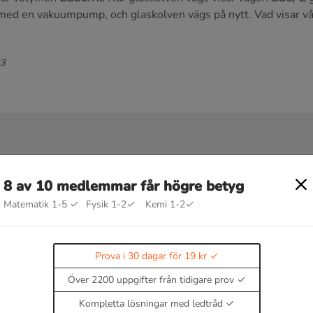
t med en vakuumpump, och glaskolven vägs på nytt. Vad visar 
23
g
8 av 10 medlemmar får högre betyg
Matematik 1-5
✓
Fysik 1-2
✓
Kemi 1-2
✓
Prova i 30 dagar för 19 kr
Över 2200 uppgifter från tidigare prov
Kompletta lösningar med ledtråd
ch densitet