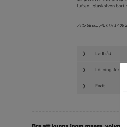
luften i glaskolven bor
Källa till uppgift: KTH 17 08 
Ledtråd
Lösningsförsla
Facit
Bra att kunna inom massa, volym o