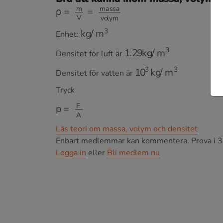
ρ
=
m
V
=
m
a
s
s
a
v
o
l
y
m
k
g
/
m
3
Enhet:
1.29
k
g
/
m
3
Densitet för luft är
10
3
k
g
/
m
3
Densitet för vatten är
Tryck
p
=
F
A
Läs teori om massa, volym och densitet
Enbart medlemmar kan kommentera.
Prova i 3
Logga in
eller
Bli medlem nu