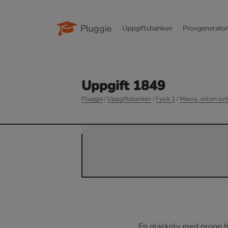
Pluggie
Uppgiftsbanken
Provgenerato
Uppgift 1849
Pluggie
/
Uppgiftsbanken
/
Fysik 1
/
Massa, volym och
En glaskolv med propp 