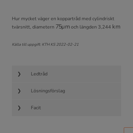
Hur mycket väger en koppartråd med cylindriskt
75
μ
m
km
tvärsnitt, diametern
och längden 3,244
Källa till uppgift: KTH KS 2022-02-21
Ledtråd
Lösningsförslag
Facit