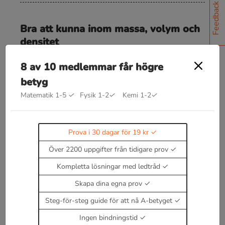
Feedback
Bra att kunna inom massa, volym och
densitet
ρ
=
m
V
=
m
a
s
s
a
v
o
l
y
m
8 av 10 medlemmar får högre
k
g
/
m
3
Enhet:
betyg
1.29
k
g
/
m
3
Matematik 1-5
✓
Fysik 1-2
✓
Kemi 1-2
✓
Densitet för luft är
10
3
k
g
/
m
3
Densitet för vatten är
Prova i 30 dagar för 19 kr
Tryck
p
=
F
A
Över 2200 uppgifter från tidigare prov
Kompletta lösningar med ledtråd
Läs teori om massa, volym och densitet
Skapa dina egna prov
Enbart medlemmar kan kommentera.
Prova i 30
dagar för 19 kr.
Steg-för-steg guide för att nå A-betyget
Logga in
eller
Bli medlem nu
Ingen bindningstid