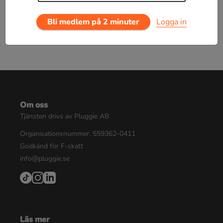
Bli medlem på 2 minuter
Logga in
Om oss
Tjänsten drivs av Pluggie AB
Organisationsnummer: 559362-0411
Godkänd för F-skatt
info@pluggie.se
Läs mer