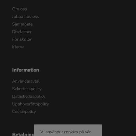
Om oss
Jobba hos oss
Samarbete
Disclaimer
För skolor
Klarna
Information
Användaravtal
Sekretesspolicy
Dataskyddspolicy
Upphovsrättspolicy
Cookiepolicy
Vi använder cookies på vår
Betalningsalternativ