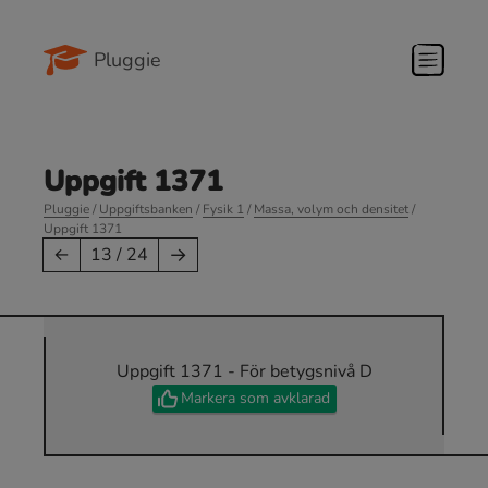
Pluggie
Uppgift 1371
Pluggie
/
Uppgiftsbanken
/
Fysik 1
/
Massa, volym och densitet
/
Uppgift 1371
→
←
13 / 24
Uppgift 1371 - För betygsnivå D
Markera som avklarad