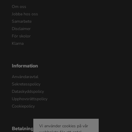
Om oss
Jobba hos oss
Samarbete
Disclaimer
För skolor
Klarna
Information
Användaravtal
Sekretesspolicy
Dataskyddspolicy
Upphovsrättspolicy
Cookiepolicy
Vi använder cookies på vår
Betalningsalternativ