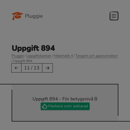
Pluggie
Uppgift 894
Pluggie
/
Uppgiftsbanken
/
Matematik 4
/
Tangent och approximation
/ Uppgift 894
→
←
11 / 13
Uppgift 894 - För betygsnivå B
Markera som avklarad