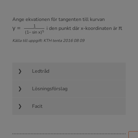
Ange ekvationen för tangenten till kurvan
y
=
1
(
1
−
sin
x
)
5
π
i den punkt där x-koordinaten är
Källa till uppgift: KTH tenta 2016 08 09
Ledtråd
Lösningsförslag
Facit