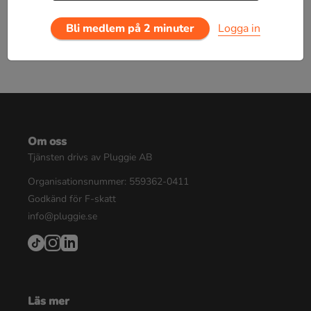
Bli medlem på 2 minuter
Logga in
Om oss
Tjänsten drivs av Pluggie AB
Organisationsnummer: 559362-0411
Godkänd för F-skatt
info@pluggie.se
Läs mer