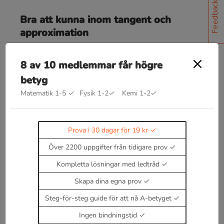
Feedback
Bra att kunna inom tangent och
approximation
y
=
f
(
x
)
Tangenten till kurvan
har i punkten
P
(
a
,
f
(
a
)
)
f
′
(
a
)
k
-värdet
8 av 10 medlemmar får högre
betyg
Tangentens ekvation
y
−
f
(
a
)
=
f
′
(
a
)
(
x
−
a
)
Matematik 1-5
✓
Fysik 1-2
✓
Kemi 1-2
✓
k
t
a
n
g
e
n
t
⋅
k
n
o
r
m
a
l
=
−
1
(eftersom dessa är
vinkelräta).
Prova i 30 dagar för 19 kr
Över 2200 uppgifter från tidigare prov
Kompletta lösningar med ledtråd
Enbart medlemmar kan kommentera.
Prova i 30
Skapa dina egna prov
dagar för 19 kr.
Steg-för-steg guide för att nå A-betyget
Logga in
eller
Bli medlem nu
Ingen bindningstid