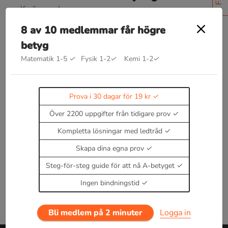
Kedjeregeln:
f
′
(
x
)
=
y
t
t
r
e
d
e
r
i
v
a
t
a
n
⋅
i
n
r
e
d
e
r
i
v
a
t
a
n
8 av 10 medlemmar får högre
y
=
f
(
g
(
x
)
)
f
′
(
x
)
=
f
′
(
u
)
⋅
g
′
(
x
)
betyg
Om
så är
Matematik 1-5
✓
Fysik 1-2
✓
Kemi 1-2
✓
Prova i 30 dagar för 19 kr
Läs teori om kedjeregeln
Enbart medlemmar kan kommentera.
Prova i 30
Över 2200 uppgifter från tidigare prov
dagar för 19 kr.
Kompletta lösningar med ledtråd
Logga in
eller
Bli medlem nu
Skapa dina egna prov
Steg-för-steg guide för att nå A-betyget
Ingen bindningstid
Bli medlem på 2 minuter
Logga in