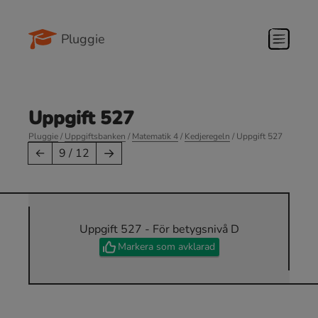
Pluggie
Uppgift 527
Pluggie
/
Uppgiftsbanken
/
Matematik 4
/
Kedjeregeln
/ Uppgift 527
→
←
9 / 12
Uppgift 527 - För betygsnivå D
Markera som avklarad