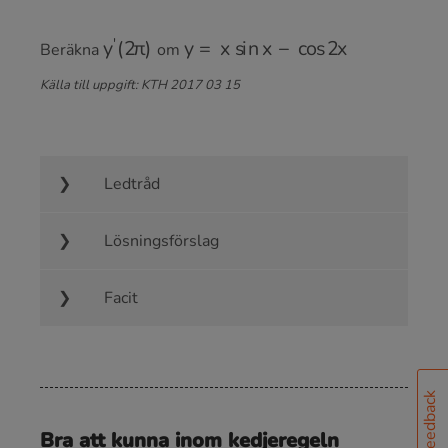
y
′
(
2
π
)
y
=
x
sin
x
−
cos
2
x
Beräkna
om
Källa till uppgift: KTH 2017 03 15
Ledtråd
Lösningsförslag
Facit
Feedback
Bra att kunna inom kedjeregeln