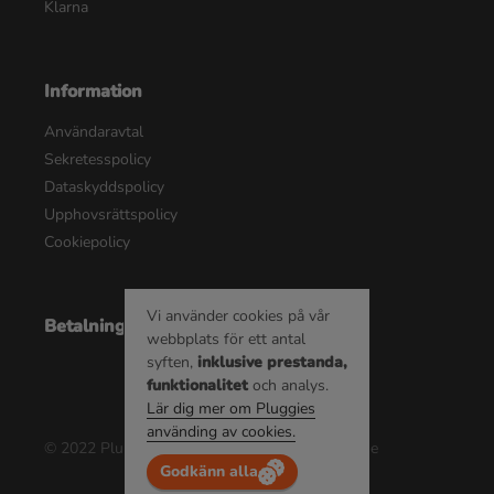
Klarna
Information
Användaravtal
Sekretesspolicy
Dataskyddspolicy
Upphovsrättspolicy
Cookiepolicy
Vi använder cookies på vår
Betalningsalternativ
webbplats för ett antal
syften,
inklusive prestanda,
funktionalitet
och analys.
Lär dig mer om Pluggies
använding av cookies.
© 2022 Pluggie AB | Alla rättigheter reserverade
Godkänn alla