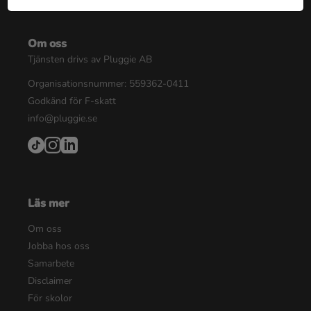
Om oss
Tjänsten drivs av Pluggie AB
Organisationsnummer: 559362-0411
Godkänd för F-skatt
info@pluggie.se
Läs mer
Om oss
Jobba hos oss
Samarbete
Disclaimer
För skolor