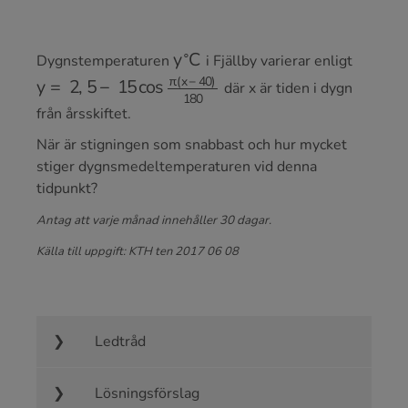
y
∘
C
Dygnstemperaturen
i Fjällby varierar enligt
y
=
2
,
5
−
15
cos
π
(
x
−
40
)
180
där x är tiden i dygn
från årsskiftet.
När är stigningen som snabbast och hur mycket
stiger dygnsmedeltemperaturen vid denna
tidpunkt?
Antag att varje månad innehåller 30 dagar.
Källa till uppgift: KTH ten 2017 06 08
Ledtråd
Lösningsförslag