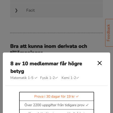
Facit
Feedback
Bra att kunna inom derivata och
tillämpningar
d
d
x
x
a
=
a
⋅
x
a
−
1
8 av 10 medlemmar får högre
★
★
betyg
Några derivator som är bra att kunna utantill
1
x
⇒
−
1
x
2
Matematik 1-5
✓
Fysik 1-2
✓
Kemi 1-2
✓
x
⇒
1
2
x
Prova i 30 dagar för 19 kr
e
k
x
⇒
k
e
k
x
Över 2200 uppgifter från tidigare prov
a
x
⇒
a
x
⋅
l
n
(
a
)