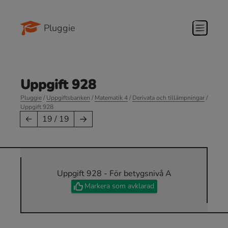
Pluggie
Uppgift 928
Pluggie
/
Uppgiftsbanken
/
Matematik 4
/
Derivata och tillämpningar
/
Uppgift 928
→
←
19 / 19
Uppgift 928 - För betygsnivå A
Markera som avklarad