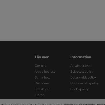
Läs mer
Information
Om oss
Användaravtal
Jobba hos oss
Sekretesspolicy
Samarbete
Dataskyddspolicy
Disclaimer
Upphovsrättspolicy
För skolor
Cookiepolicy
Klarna