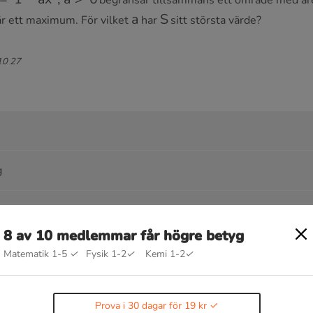
a
S
r ett maximum. För vilket
har
sitt största värde?
 10 27
g
8 av 10 medlemmar får högre betyg
Matematik 1-5
✓
Fysik 1-2
✓
Kemi 1-2
✓
Prova i 30 dagar för 19 kr
raler