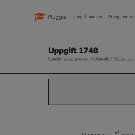
Pluggie
Uppgiftsbanken
Provgenerato
Uppgift 1748
Pluggie
/
Uppgiftsbanken
/
Matematik 4
/
Allmänna int
y
=
x
2
a
y
Kurvorna
och