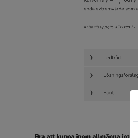
enda extremvärde som ä
Källa till uppgift: KTH ten 21
Ledtråd
Lösningsförsla
Facit
Bra att kunna inom allmänna integ