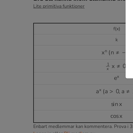
Lite primitiva funktioner
f(x)
k
x
n
(
n
≠
−
1
)
1
x
x
≠
0
)
e
x
a
x
(
a
>
0
,
a
≠
1
)
sin
x
cos
x
Enbart medlemmar kan kommentera.
Prova i 3