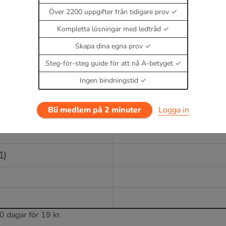
Över 2200 uppgifter från tidigare prov
Kompletta lösningar med ledtråd
Skapa dina egna prov
F(x)
Steg-för-steg guide för att nå A-betyget
Ingen bindningstid
Bli medlem på 2 minuter
Logga in
0 dagar för 19 kr.