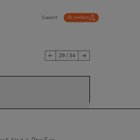
Support
Bli medlem
→
←
29 / 34
a
>
0
S
ea S. För
har
en