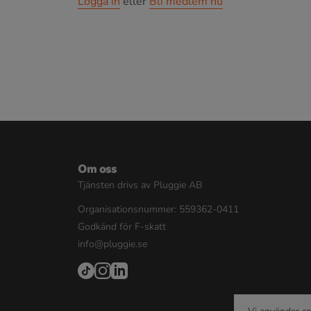
Logga in
eller
Bli medlem nu
Om oss
Tjänsten drivs av Pluggie AB
Organisationsnummer: 559362-0411
Godkänd för F-skatt
info@pluggie.se