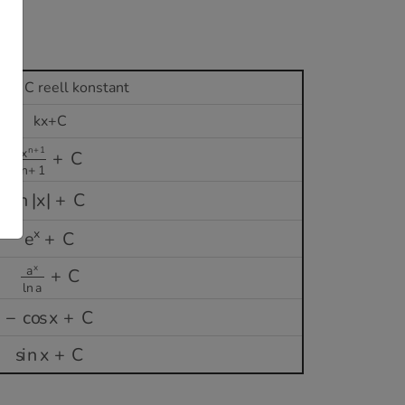
 där C reell konstant
kx+C
x
n
+
1
n
+
1
+
C
ln
|
x
|
+
C
e
x
+
C
a
x
ln
a
+
C
−
cos
x
+
C
sin
x
+
C