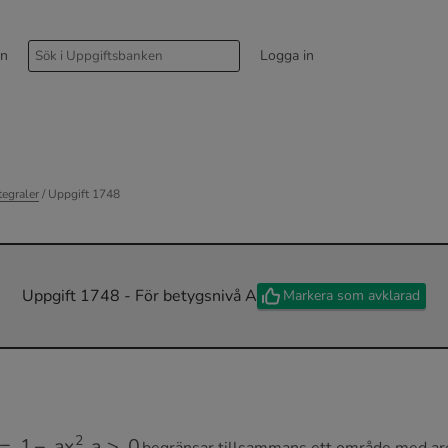
rn
Logga in
egraler
/ Uppgift 1748
Uppgift 1748 - För betygsnivå A
Markera som avklarad
=
1
−
a
x
2
,
a
>
0
begränsar tillsammans ett område med ar