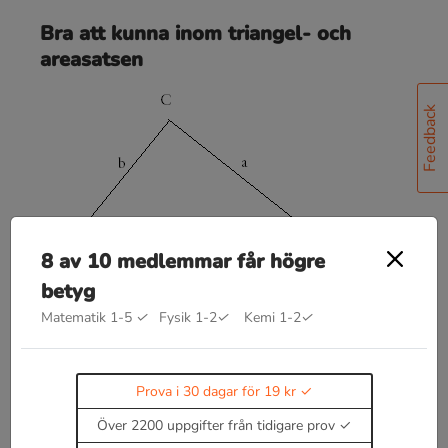
Bra att kunna inom triangel- och
areasatsen
Feedback
8 av 10 medlemmar får högre
betyg
Areasatsen
Matematik 1-5
✓
Fysik 1-2
✓
Kemi 1-2
✓
A
r
e
a
n
=
b
c
⋅
s
i
n
A
2
Prova i 30 dagar för 19 kr
Sinussatsen
S
i
n
A
a
=
S
i
n
B
b
=
S
i
n
C
c
Över 2200 uppgifter från tidigare prov