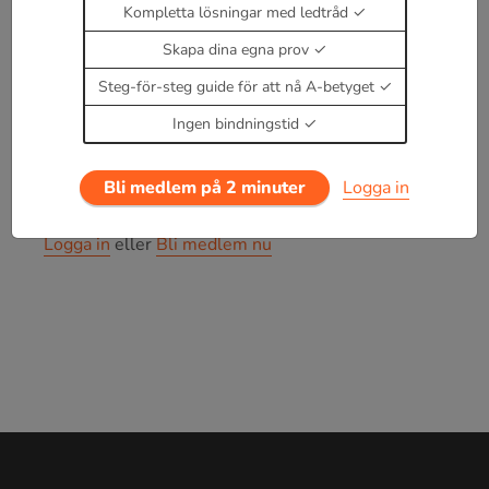
Kompletta lösningar med ledtråd
eller
Skapa dina egna prov
a
s
i
n
A
=
b
s
i
n
B
=
c
s
i
n
C
Steg-för-steg guide för att nå A-betyget
Cosinussatsen
Ingen bindningstid
a
2
=
b
2
+
c
2
−
2
b
c
c
o
s
(
A
)
Bli medlem på 2 minuter
Logga in
Enbart medlemmar kan kommentera.
Prova i 30
dagar för 19 kr.
Logga in
eller
Bli medlem nu