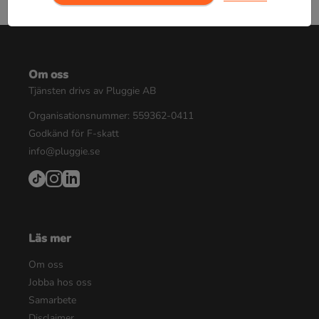
Om oss
Tjänsten drivs av Pluggie AB
Organisationsnummer: 559362-0411
Godkänd för F-skatt
info@pluggie.se
Läs mer
Om oss
Jobba hos oss
Samarbete
Disclaimer