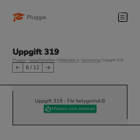
Pluggie
Uppgift 319
Pluggie
/
Uppgiftsbanken
/
Matematik 3
/
Optimering
/ Uppgift 319
→
←
6 / 12
Uppgift 319 - För betygsnivå B
Markera som avklarad