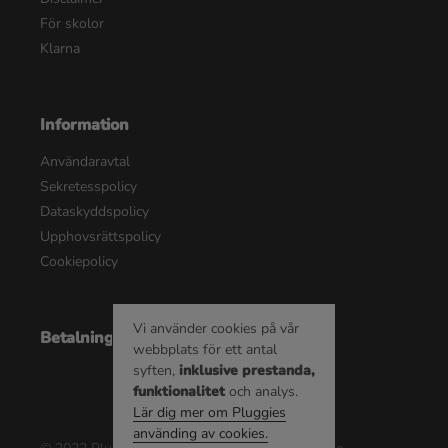
För skolor
Klarna
Information
Användaravtal
Sekretesspolicy
Dataskyddspolicy
Upphovsrättspolicy
Cookiepolicy
Vi använder cookies på vår
Betalningsalternativ
webbplats för ett antal
syften,
inklusive prestanda,
funktionalitet
och analys.
Lär dig mer om Pluggies
använding av cookies.