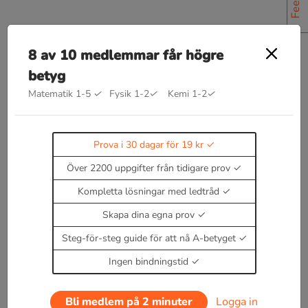
8 av 10 medlemmar får högre
betyg
Bra att kunna inom optimering
Många optimeringsproblem handlar om att ta fram
Matematik 1-5
✓
Fysik 1-2
✓
Kemi 1-2
✓
f
(
x
)
ett uttryck
för t.ex en area, som bara beror av
en variabel.
Prova i 30 dagar för 19 kr
f
′
(
x
)
=
0
Du kan sedan derivera denna och hitta
Över 2200 uppgifter från tidigare prov
Enbart medlemmar kan kommentera.
Prova i 30
Kompletta lösningar med ledtråd
dagar för 19 kr.
Logga in
eller
Bli medlem nu
Skapa dina egna prov
Steg-för-steg guide för att nå A-betyget
Ingen bindningstid
Bli medlem på 2 minuter
Logga in