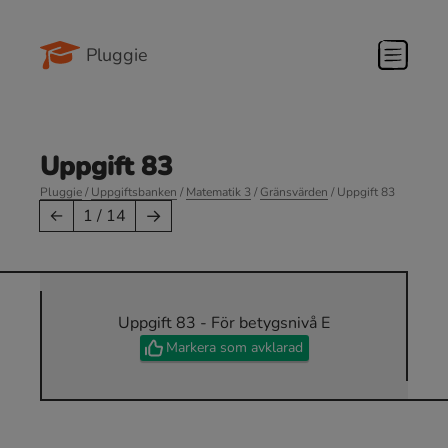
Pluggie
Uppgift 83
Pluggie
/
Uppgiftsbanken
/
Matematik 3
/
Gränsvärden
/ Uppgift 83
→
←
1 / 14
Uppgift 83 - För betygsnivå E
Markera som avklarad