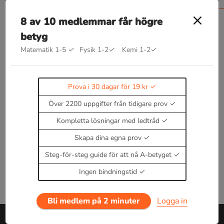
Ett gränsvärde är en funktion som beskriver
8 av 10 medlemmar får högre
funktionens värde när dess argument kommer
tillräckligt nära en viss punkt eller växer sig
betyg
oändligt (eller tillräckligt) stora.
Matematik 1-5
✓
Fysik 1-2
✓
Kemi 1-2
✓
lim
x
→
a
f
(
x
)
=
a
Läs teori om gränsvärden
Prova i 30 dagar för 19 kr
Enbart medlemmar kan kommentera.
Prova i 30
Över 2200 uppgifter från tidigare prov
dagar för 19 kr.
Logga in
eller
Bli medlem nu
Kompletta lösningar med ledtråd
Skapa dina egna prov
Steg-för-steg guide för att nå A-betyget
Ingen bindningstid
Bli medlem på 2 minuter
Logga in