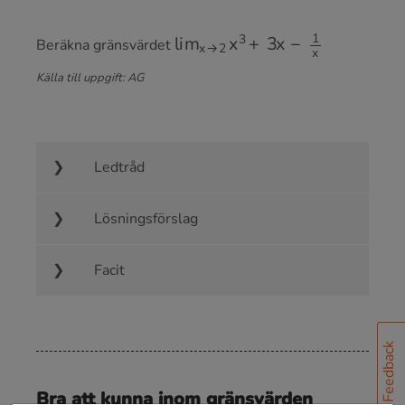
lim
x
→
2
x
3
+
3
x
−
1
x
Beräkna gränsvärdet
Källa till uppgift: AG
Ledtråd
Lösningsförslag
Facit
Feedback
Bra att kunna inom gränsvärden