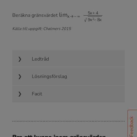
lim
x
→
−
∞
5
x
+
4
9
x
2
−
8
x
Beräkna gränsvärdet
Källa till uppgift: Chalmers 2015
Ledtråd
Lösningsförslag
Facit
Feedback