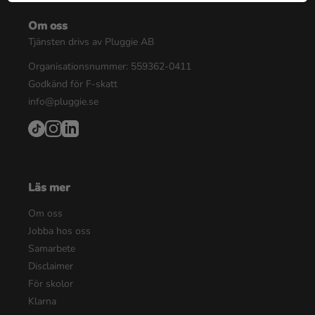
Om oss
Tjänsten drivs av Pluggie AB
Organisationsnummer: 559362-0411
Godkänd för F-skatt
info@pluggie.se
Läs mer
Om oss
Jobba hos oss
Samarbete
Disclaimer
För skolor
Klarna