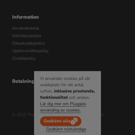
Information
Användaravtal
Sekretesspolicy
Dataskyddspolicy
Upphovsrättspolicy
Cookiepolicy
Vi använder cookies på vår
Betalningsalternativ
webbplats för ett antal
syften,
inklusive prestanda,
funktionalitet
och analys.
Lär dig mer om Pluggies
använding av cookies.
© 2022 Pluggie AB | Alla rättigheter reserverade
Godkänn alla
Godkänn nödvändiga