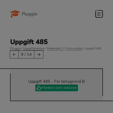
Pluggie
Uppgift 485
Pluggie
/
Uppgiftsbanken
/
Matematik 3
/
Gränsvärden
/ Uppgift 485
→
←
9 / 14
Uppgift 485 - För betygsnivå B
Markera som avklarad