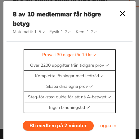
Bra att kunna inom gränsvärden
Ett gränsvärde är en funktion som beskriver
8 av 10 medlemmar får högre
funktionens värde när dess argument kommer
betyg
tillräckligt nära en viss punkt eller växer sig
oändligt (eller tillräckligt) stora.
Matematik 1-5
✓
Fysik 1-2
✓
Kemi 1-2
✓
lim
x
→
a
f
(
x
)
=
a
Läs teori om gränsvärden
Prova i 30 dagar för 19 kr
Enbart medlemmar kan kommentera.
Prova i 30
Över 2200 uppgifter från tidigare prov
dagar för 19 kr.
Logga in
eller
Bli medlem nu
Kompletta lösningar med ledtråd
Skapa dina egna prov
Steg-för-steg guide för att nå A-betyget
Ingen bindningstid
Bli medlem på 2 minuter
Logga in