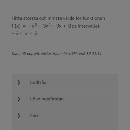
Hitta största och minsta värde för funktionen
f
(
x
)
=
−
x
3
−
3
x
2
+
9
x
+
8
på intervallet
−
2
≤
x
≤
2
Källa till uppgift: Niclas Hjelm för KTH ten2 19.01.11
Ledtråd
Lösningsförslag
Facit