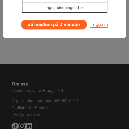
Enbart medlemmar kan kommentera.
Prova i 30
dagar för 19 kr.
Ingen bindningstid
Logga in
eller
Bli medlem nu
Bli medlem på 2 minuter
Logga in
Om oss
Tjänsten drivs av Pluggie AB
Organisationsnummer: 559362-0411
Godkänd för F-skatt
info@pluggie.se