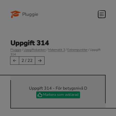
Pluggie
Uppgift 314
Pluggie
/
Uppgiftsbanken
/
Matematik 3
/
Extrempunkter
/ Uppgift
314
→
←
2 / 22
Uppgift 314 - För betygsnivå D
Markera som avklarad