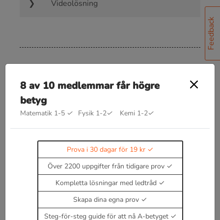
Videolösning
Feedback
Bra att kunna inom extrempunkter
f
′
(
x
)
=
0
8 av 10 medlemmar får högre
Kritiska punkter återfinns i
förutsatt att
betyg
både funktionen och dess derivata är definierade i
detta område.
Matematik 1-5
✓
Fysik 1-2
✓
Kemi 1-2
✓
f
″
(
x
)
>
0
För andraderivata gäller att
är en
Prova i 30 dagar för 19 kr
minpunkt
Över 2200 uppgifter från tidigare prov
f
″
(
x
)
<
0
är en maxpunkt
Kompletta lösningar med ledtråd
Om andraderivatan är lika med noll behöver
Skapa dina egna prov
punkten undersökas noggrannare.
Steg-för-steg guide för att nå A-betyget