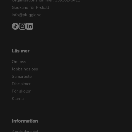
Organisationsnummer: 559362-0411
Godkänd för F-skatt
info@pluggie.se
Läs mer
Om oss
Jobba hos oss
Samarbete
Disclaimer
För skolor
Klarna
Information
Användaravtal