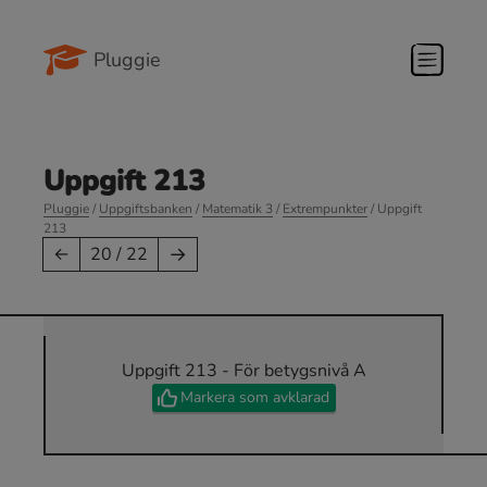
Pluggie
Uppgift 213
Pluggie
/
Uppgiftsbanken
/
Matematik 3
/
Extrempunkter
/ Uppgift
213
→
←
20 / 22
Uppgift 213 - För betygsnivå A
Markera som avklarad