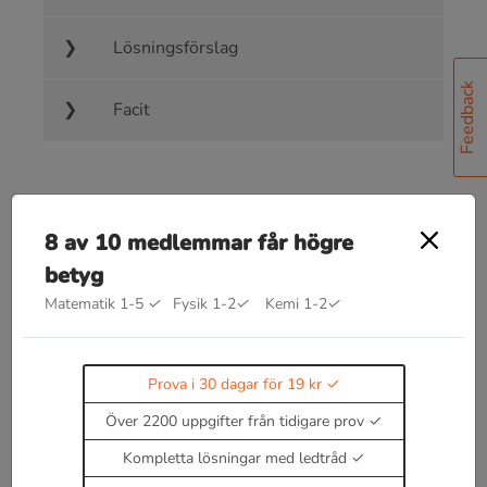
Lösningsförslag
Feedback
Facit
8 av 10 medlemmar får högre
Bra att kunna inom extrempunkter
betyg
f
′
(
x
)
=
0
Kritiska punkter återfinns i
förutsatt att
Matematik 1-5
✓
Fysik 1-2
✓
Kemi 1-2
✓
både funktionen och dess derivata är definierade i
detta område.
Prova i 30 dagar för 19 kr
f
″
(
x
)
>
0
Över 2200 uppgifter från tidigare prov
För andraderivata gäller att
är en
minpunkt
Kompletta lösningar med ledtråd
f
″
(
x
)
<
0