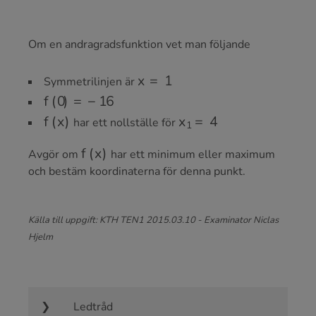
Om en andragradsfunktion vet man följande
x
=
1
Symmetrilinjen är
f
(
0
)
=
−
16
f
(
x
)
x
1
=
4
har ett nollställe för
f
(
x
)
Avgör om
har ett minimum eller maximum
och bestäm koordinaterna för denna punkt.
Källa till uppgift: KTH TEN1 2015.03.10 - Examinator Niclas
Hjelm
Ledtråd