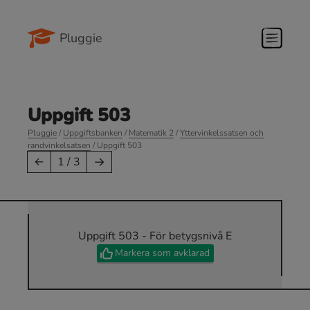
Pluggie
Uppgift 503
Pluggie
/
Uppgiftsbanken
/
Matematik 2
/
Yttervinkelssatsen och
randvinkelsatsen
/ Uppgift 503
→
←
1 / 3
Uppgift 503 - För betygsnivå E
Markera som avklarad