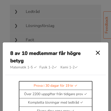
Ledtråd
Feedback
Lösningsförslag
Facit
8 av 10 medlemmar får högre
betyg
Matematik 1-5
✓
Fysik 1-2
✓
Kemi 1-2
✓
Bra att kunna inom yttervinkelssatsen
och randvinkelsatsen
Prova i 30 dagar för 19 kr
Randvinkelsatsen säger att medelpunktsvinkeln är
dubbelt så stor som dess randvinkel.
Över 2200 uppgifter från tidigare prov
Randvinklar på samma cirkelbåge är lika stora.
Kompletta lösningar med ledtråd
Motstående vinklar i en fyrhörning som är
Skapa dina egna prov