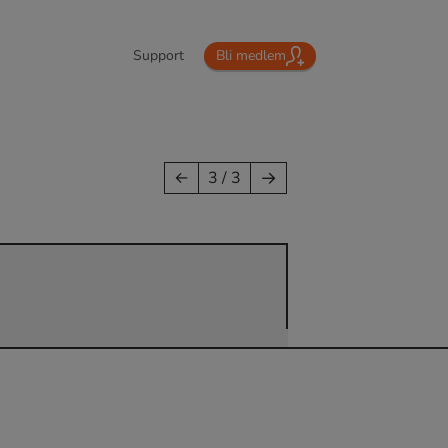
Support
Bli medlem
→
←
3 / 3