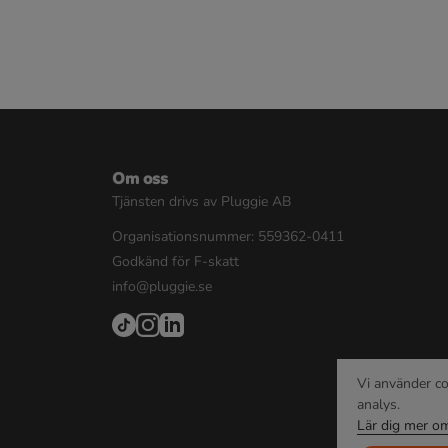
Om oss
Tjänsten drivs av Pluggie AB
Organisationsnummer: 559362-0411
Godkänd för F-skatt
info@pluggie.se
Vi använder co
analys.
Lär dig mer om