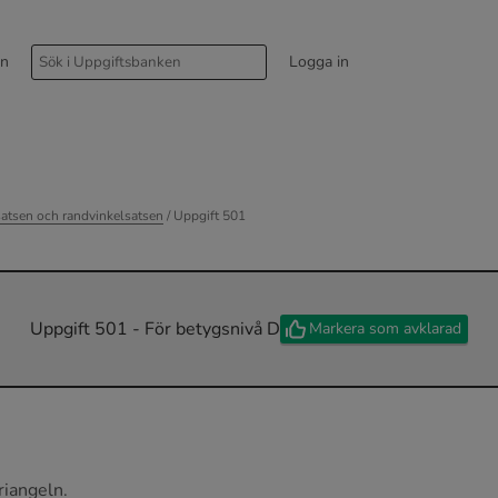
rn
Logga in
satsen och randvinkelsatsen
/ Uppgift 501
Uppgift 501 - För betygsnivå D
Markera som avklarad
riangeln.