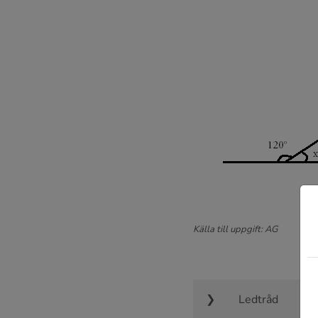
Källa till uppgift: AG
Ledtråd