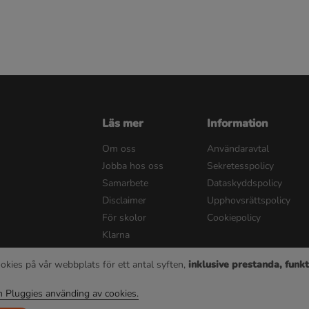
Läs mer
Information
Om oss
Användaravtal
Jobba hos oss
Sekretesspolicy
Samarbete
Dataskyddspolicy
Disclaimer
Upphovsrättspolicy
För skolor
Cookiepolicy
Klarna
okies på vår webbplats för ett antal syften,
inklusive prestanda, funkt
© 2022 Pluggie AB | Alla rättigheter reserverad
 Pluggies använding av cookies.