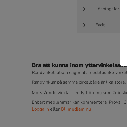
Lösningsförsla
Facit
Bra att kunna inom yttervinkelssat
Randvinkelsatsen säger att medelpunktsvinkeln
Randvinklar på samma cirkelbåge är lika stora.
Motstående vinklar i en fyrhörning som är in
Enbart medlemmar kan kommentera.
Prova i 3
Logga in
eller
Bli medlem nu