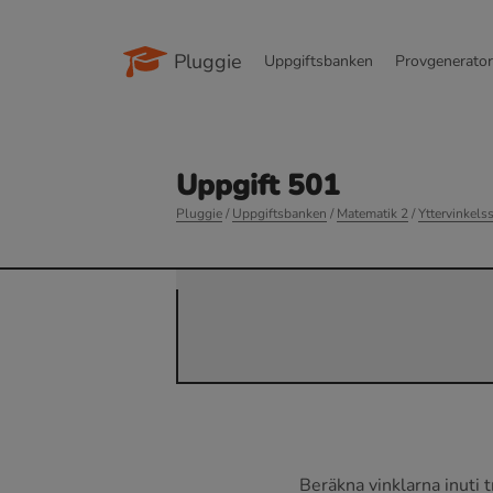
Pluggie
Uppgiftsbanken
Provgenerato
Uppgift 501
Pluggie
/
Uppgiftsbanken
/
Matematik 2
/
Yttervinkels
Beräkna vinklarna inuti t