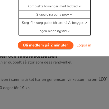
Kompletta lösningar med ledtråd
g
Skapa dina egna prov
Steg-för-steg guide för att nå A-betyget
Ingen bindningstid
Bli medlem på 2 minuter
Logga in
sen och randvinkelsatsen
 är dubbelt så stor som dess randvinkel.
180
skriven i samma cirkel har en genemsam vinkelsumma om
0 dagar för 19 kr.