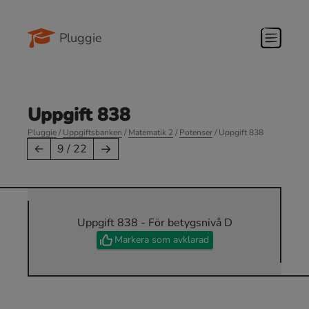
Pluggie
Uppgift 838
Pluggie
/
Uppgiftsbanken
/
Matematik 2
/
Potenser
/ Uppgift 838
→
←
9 / 22
Uppgift 838 - För betygsnivå D
Markera som avklarad