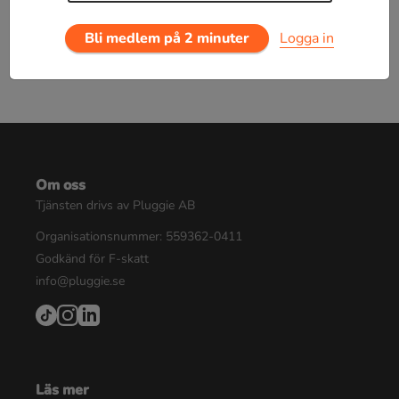
Bli medlem på 2 minuter
Logga in
Om oss
Tjänsten drivs av Pluggie AB
Organisationsnummer: 559362-0411
Godkänd för F-skatt
info@pluggie.se
Läs mer