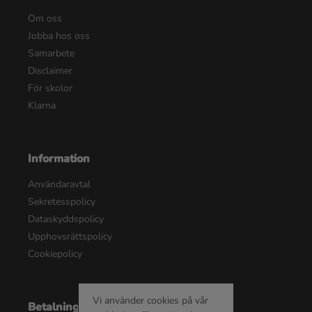
Om oss
Jobba hos oss
Samarbete
Disclaimer
För skolor
Klarna
Information
Användaravtal
Sekretesspolicy
Dataskyddspolicy
Upphovsrättspolicy
Cookiepolicy
Vi använder cookies på vår
Betalningsalternativ