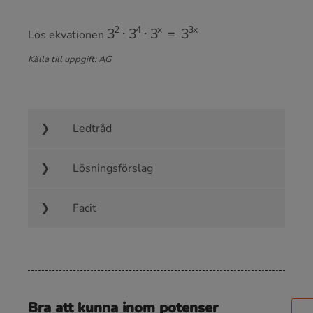
3
2
⋅
3
4
⋅
3
x
=
3
3
x
Lös ekvationen
Källa till uppgift: AG
Ledtråd
Lösningsförslag
Facit
Bra att kunna inom potenser