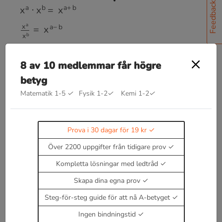
x
a
⋅
x
b
=
x
a
+
b
Feedback
x
a
x
b
=
x
a
−
b
(
a
x
)
y
=
a
x
y
a
x
b
x
=
(
a
b
)
x
8 av 10 medlemmar får högre
betyg
a
(
a
x
b
b
)
x
x
=
Matematik 1-5
✓
Fysik 1-2
✓
Kemi 1-2
✓
x
,
a
,
b
≠
0
a
−
x
=
1
a
x
Prova i 30 dagar för 19 kr
a
0
=
1
Över 2200 uppgifter från tidigare prov
Kompletta lösningar med ledtråd
Läs teori om potenser
Skapa dina egna prov
Enbart medlemmar kan kommentera.
Prova i 30
dagar för 19 kr.
Steg-för-steg guide för att nå A-betyget
Logga in
eller
Bli medlem nu
Ingen bindningstid