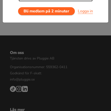
Bli medlem på 2 minuter
Logga in
Om oss
Tjänsten drivs av Pluggie AB
Organisationsnummer: 559362-0411
Godkänd för F-skatt
info@pluggie.se
Läs mer