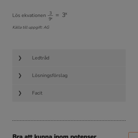
3
9
x
=
3
x
Lös ekvationen
Källa till uppgift: AG
Ledtråd
Lösningsförslag
Facit
Bra att kunna inom potenser