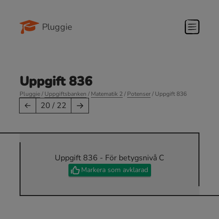
Pluggie
Uppgift 836
Pluggie
/
Uppgiftsbanken
/
Matematik 2
/
Potenser
/ Uppgift 836
→
←
20 / 22
Uppgift 836 - För betygsnivå C
Markera som avklarad