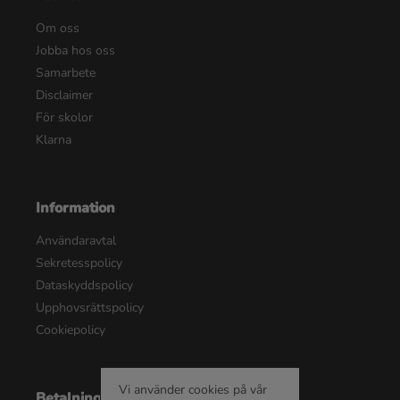
Om oss
Jobba hos oss
Samarbete
Disclaimer
För skolor
Klarna
Information
Användaravtal
Sekretesspolicy
Dataskyddspolicy
Upphovsrättspolicy
Cookiepolicy
Vi använder cookies på vår
Betalningsalternativ