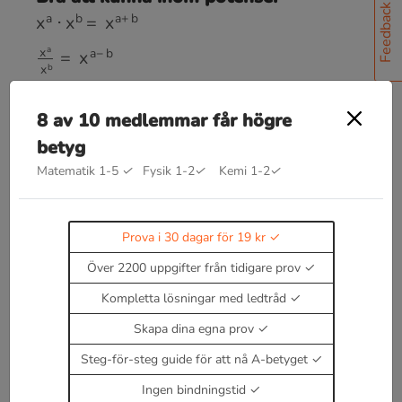
x
a
⋅
x
b
=
x
a
+
b
Feedback
x
a
x
b
=
x
a
−
b
(
a
x
)
y
=
a
x
y
a
x
b
x
=
(
a
b
)
x
8 av 10 medlemmar får högre
betyg
a
(
a
x
b
b
)
x
x
=
Matematik 1-5
✓
Fysik 1-2
✓
Kemi 1-2
✓
x
,
a
,
b
≠
0
a
−
x
=
1
a
x
Prova i 30 dagar för 19 kr
a
0
=
1
Över 2200 uppgifter från tidigare prov
Kompletta lösningar med ledtråd
Läs teori om potenser
Skapa dina egna prov
Enbart medlemmar kan kommentera.
Prova i 30
dagar för 19 kr.
Steg-för-steg guide för att nå A-betyget
Logga in
eller
Bli medlem nu
Ingen bindningstid