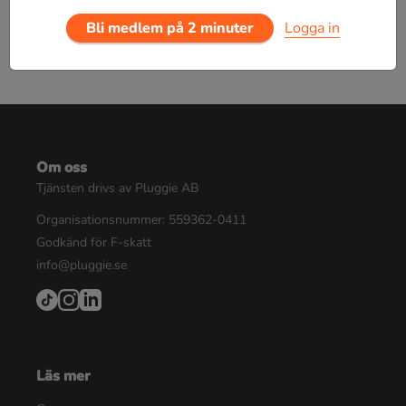
Bli medlem på 2 minuter
Logga in
Om oss
Tjänsten drivs av Pluggie AB
Organisationsnummer: 559362-0411
Godkänd för F-skatt
info@pluggie.se
Läs mer