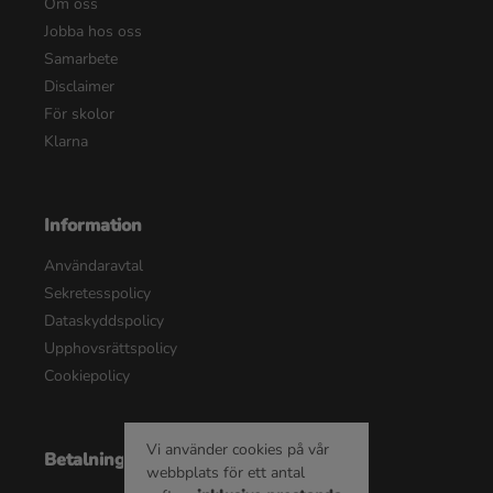
Om oss
Jobba hos oss
Samarbete
Disclaimer
För skolor
Klarna
Information
Användaravtal
Sekretesspolicy
Dataskyddspolicy
Upphovsrättspolicy
Cookiepolicy
Vi använder cookies på vår
Betalningsalternativ
webbplats för ett antal