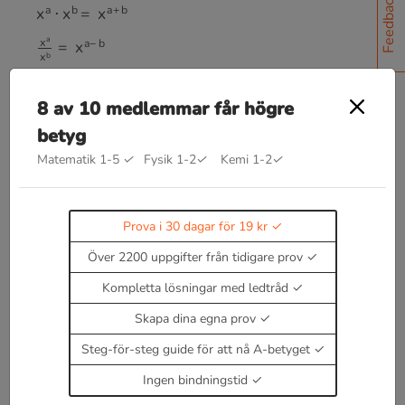
Feedback
x
a
⋅
x
b
=
x
a
+
b
x
a
x
b
=
x
a
−
b
(
a
x
)
y
=
a
x
y
8 av 10 medlemmar får högre
a
x
b
x
=
(
a
b
)
x
betyg
a
(
a
x
b
b
)
x
x
=
Matematik 1-5
✓
Fysik 1-2
✓
Kemi 1-2
✓
x
,
a
,
b
≠
0
a
−
x
=
1
a
x
Prova i 30 dagar för 19 kr
a
0
=
1
Över 2200 uppgifter från tidigare prov
Läs teori om potenser
Kompletta lösningar med ledtråd
Enbart medlemmar kan kommentera.
Prova i 30
Skapa dina egna prov
dagar för 19 kr.
Steg-för-steg guide för att nå A-betyget
Logga in
eller
Bli medlem nu
Ingen bindningstid