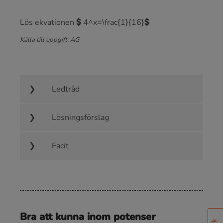
Lös ekvationen
$
4^x=\frac{1}{16}
$
Källa till uppgift: AG
Ledtråd
Lösningsförslag
Facit
Bra att kunna inom potenser