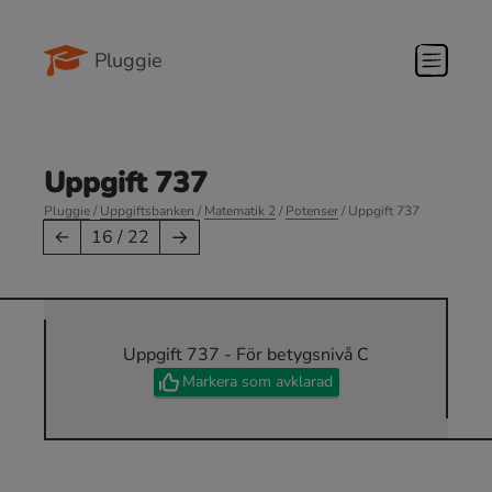
Pluggie
Uppgift 737
Pluggie
/
Uppgiftsbanken
/
Matematik 2
/
Potenser
/ Uppgift 737
→
←
16 / 22
Uppgift 737 - För betygsnivå C
Markera som avklarad