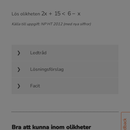
2
x
+
15
<
6
−
x
Lös olikheten
Källa till uppgift: NP HT 2012 (med nya siffror)
Ledtråd
Lösningsförslag
Facit
Feedback
Bra att kunna inom olikheter