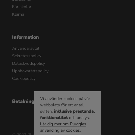
För skolor
Klarna
Information
Användaravtal
Sekretesspolicy
Dataskyddspolicy
Upphovsrättspolicy
Cookiepolicy
Vi använder cookies på vår
Betalningsalternativ
webbplats för ett antal
syften,
inklusive prestanda,
funktionalitet
och analys.
Lär dig mer om Pluggies
använding av cookies.
© 2022 Pluggie AB | Alla rättigheter reserverade