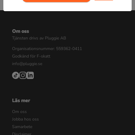
Om oss
Tjänsten drivs av Pluggie AB
Organisationsnummer: 559362-0411
Godkänd för F-skatt
info@pluggie.se
Läs mer
Om oss
Jobba hos oss
Samarbete
Disclaimer