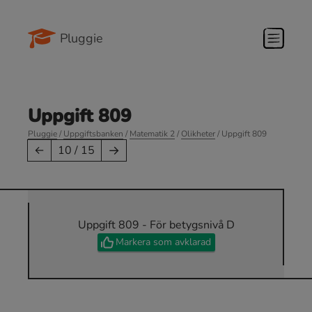
Pluggie
Uppgift 809
Pluggie
/
Uppgiftsbanken
/
Matematik 2
/
Olikheter
/ Uppgift 809
→
←
10 / 15
Uppgift 809 - För betygsnivå D
Markera som avklarad