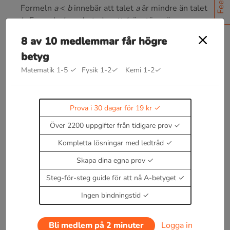
Formeln
a
<
b
innebär att talet
a
är mindre än talet
b
. Formeln
b > a
betyder att
b
är större än
a.
Formeln a ≤ b uttrycker med hjälp av tecknet ≤
8 av 10 medlemmar får högre
(utsägs "mindre än eller lika med") att relationen
betyg
mellan talen a och b är någon av relationerna < och
Matematik 1-5
✓
Fysik 1-2
✓
Kemi 1-2
✓
=.
Såväl formeln a ≤ b som formeln b ≥ a sägs
uttrycka en icke-strikt olikhet.
Prova i 30 dagar för 19 kr
Läs teori om olikheter
Över 2200 uppgifter från tidigare prov
Enbart medlemmar kan kommentera.
Prova i 30
Kompletta lösningar med ledtråd
dagar för 19 kr.
Logga in
eller
Bli medlem nu
Skapa dina egna prov
Steg-för-steg guide för att nå A-betyget
Ingen bindningstid
Bli medlem på 2 minuter
Logga in