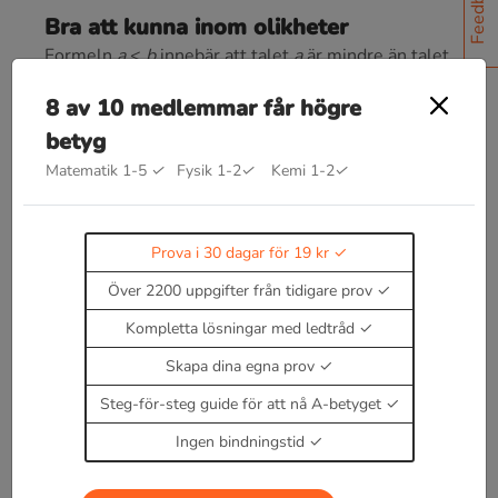
Feedback
Bra att kunna inom olikheter
Formeln
a
<
b
innebär att talet
a
är mindre än talet
b
. Formeln
b > a
betyder att
b
är större än
a.
8 av 10 medlemmar får högre
Formeln a ≤ b uttrycker med hjälp av tecknet ≤
betyg
(utsägs "mindre än eller lika med") att relationen
Matematik 1-5
✓
Fysik 1-2
✓
Kemi 1-2
✓
mellan talen a och b är någon av relationerna < och
=.
Såväl formeln a ≤ b som formeln b ≥ a sägs
Prova i 30 dagar för 19 kr
uttrycka en icke-strikt olikhet.
Över 2200 uppgifter från tidigare prov
Läs teori om olikheter
Enbart medlemmar kan kommentera.
Prova i 30
Kompletta lösningar med ledtråd
dagar för 19 kr.
Skapa dina egna prov
Logga in
eller
Bli medlem nu
Steg-för-steg guide för att nå A-betyget
Ingen bindningstid