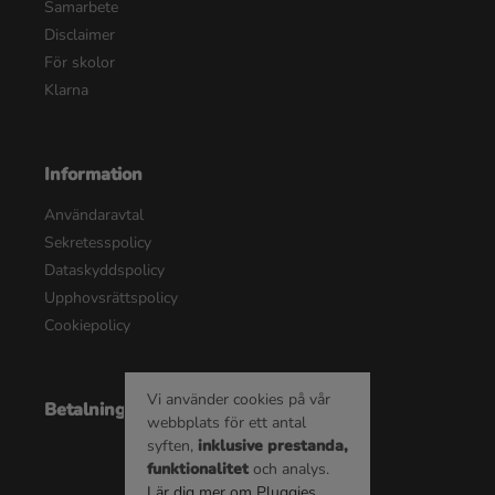
Samarbete
Disclaimer
För skolor
Klarna
Information
Användaravtal
Sekretesspolicy
Dataskyddspolicy
Upphovsrättspolicy
Cookiepolicy
Vi använder cookies på vår
Betalningsalternativ
webbplats för ett antal
syften,
inklusive prestanda,
funktionalitet
och analys.
Lär dig mer om Pluggies