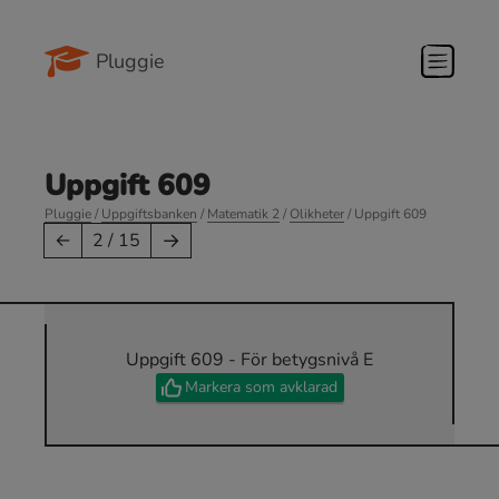
Pluggie
Uppgift 609
Pluggie
/
Uppgiftsbanken
/
Matematik 2
/
Olikheter
/ Uppgift 609
→
←
2 / 15
Uppgift 609 - För betygsnivå E
Markera som avklarad