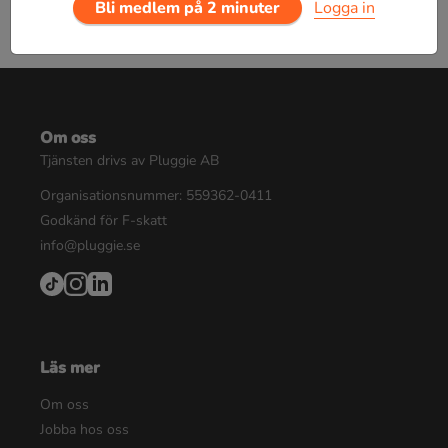
Bli medlem på 2 minuter
Logga in
Om oss
Tjänsten drivs av Pluggie AB
Organisationsnummer: 559362-0411
Godkänd för F-skatt
info@pluggie.se
Läs mer
Om oss
Jobba hos oss