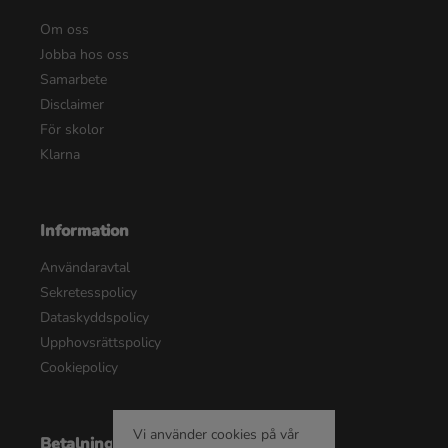
Om oss
Jobba hos oss
Samarbete
Disclaimer
För skolor
Klarna
Information
Användaravtal
Sekretesspolicy
Dataskyddspolicy
Upphovsrättspolicy
Cookiepolicy
Vi använder cookies på vår
Betalningsalternativ