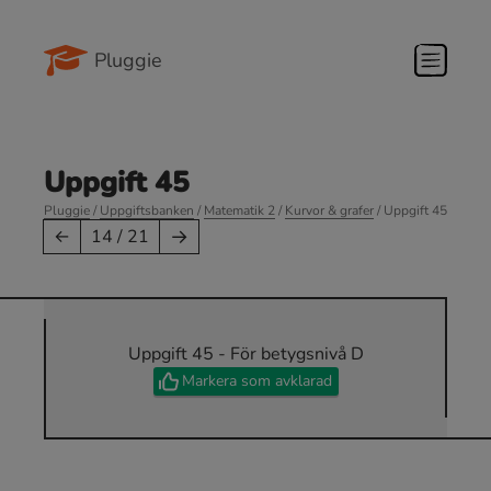
Pluggie
Uppgift 45
Pluggie
/
Uppgiftsbanken
/
Matematik 2
/
Kurvor & grafer
/ Uppgift 45
→
←
14 / 21
Uppgift 45 - För betygsnivå D
Markera som avklarad