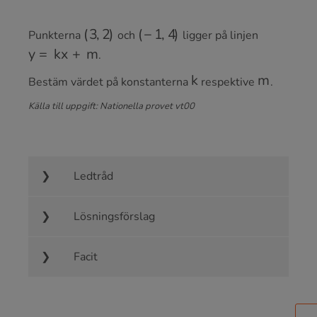
(
3
,
2
)
(
−
1
,
4
)
Punkterna
och
ligger på linjen
y
=
k
x
+
m
.
k
m
Bestäm värdet på konstanterna
respektive
.
Källa till uppgift: Nationella provet vt00
Ledtråd
Lösningsförslag
Facit