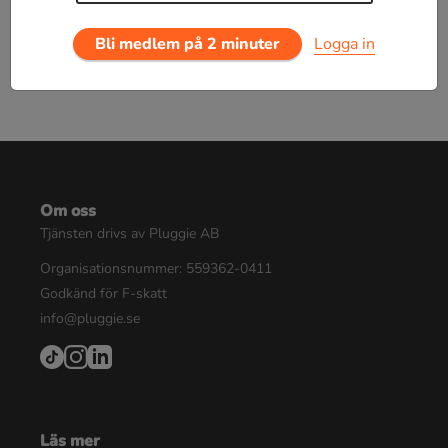
Bli medlem på 2 minuter
Logga in
Om oss
Tjänsten drivs av Pluggie AB
Organisationsnummer: 559362-0411
Godkänd för F-skatt
info@pluggie.se
Läs mer