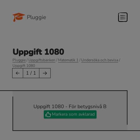
Pluggie
Uppgift 1080
Pluggie
/
Uppgiftsbanken
/
Matematik 1
/
Undersöka och bevisa
/
Uppgift 1080
→
←
1 / 1
Uppgift 1080 - För betygsnivå B
Markera som avklarad