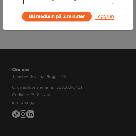
Bli medlem på 2 minuter
Logga in
Om oss
Tjänsten drivs av Pluggie AB
Organisationsnummer: 559362-0411
Godkänd för F-skatt
info@pluggie.se