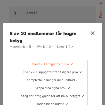
Feedback
Ledtråd
Lösningsförslag
8 av 10 medlemmar får högre
Facit
betyg
Matematik 1-5
✓
Fysik 1-2
✓
Kemi 1-2
✓
Prova i 30 dagar för 19 kr
Över 2200 uppgifter från tidigare prov
Bra att kunna inom undersöka och
bevisa
Kompletta lösningar med ledtråd
Kommer snart!
Skapa dina egna prov
Enbart medlemmar kan kommentera.
Prova i 30
Steg-för-steg guide för att nå A-betyget
dagar för 19 kr.
Logga in
eller
Bli medlem nu
Ingen bindningstid