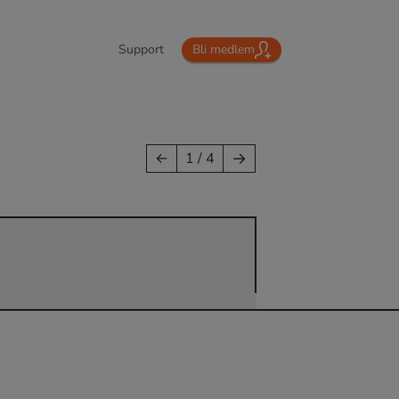
Support
Bli medlem
→
←
1 / 4