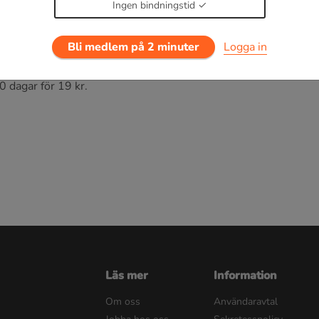
Ingen bindningstid
Bli medlem på 2 minuter
Logga in
rändringar
0 dagar för 19 kr.
Läs mer
Information
Om oss
Användaravtal