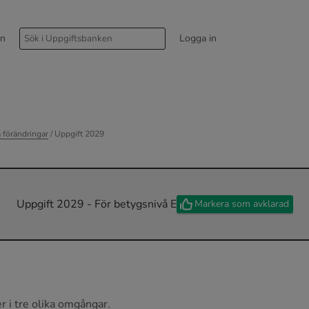
rn
Logga in
 förändringar
/ Uppgift 2029
Uppgift 2029 - För betygsnivå E
Markera som avklarad
er i tre olika omgångar.