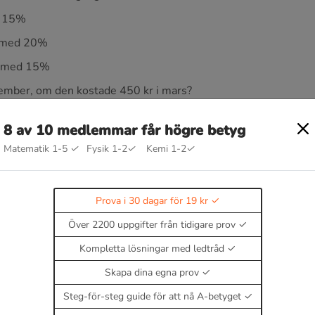
ed 15%
a med 20%
na med 15%
ecember, om den kostade 450 kr i mars?
8 av 10 medlemmar får högre betyg
Matematik 1-5
✓
Fysik 1-2
✓
Kemi 1-2
✓
Prova i 30 dagar för 19 kr
g
Över 2200 uppgifter från tidigare prov
Kompletta lösningar med ledtråd
Skapa dina egna prov
Steg-för-steg guide för att nå A-betyget