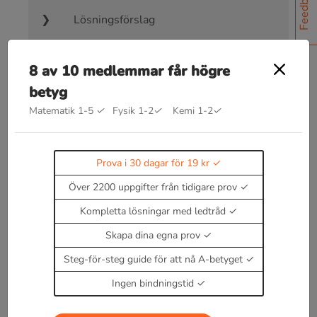
Feedback
Lösningsförslag
Facit
8 av 10 medlemmar får högre
betyg
Matematik 1-5
✓
Fysik 1-2
✓
Kemi 1-2
✓
Bra att kunna inom procentuella
Prova i 30 dagar för 19 kr
förändringar
Över 2200 uppgifter från tidigare prov
Kommer snart!
Kompletta lösningar med ledtråd
Enbart medlemmar kan kommentera.
Prova i 30
dagar för 19 kr.
Skapa dina egna prov
Logga in
eller
Bli medlem nu
Steg-för-steg guide för att nå A-betyget
Ingen bindningstid