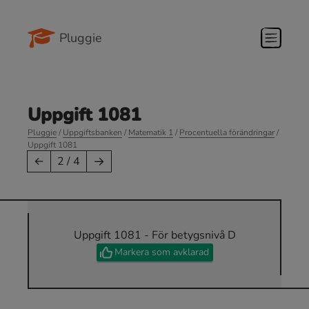
Pluggie
Uppgift 1081
Pluggie
/
Uppgiftsbanken
/
Matematik 1
/
Procentuella förändringar
/
Uppgift 1081
→
←
2 / 4
Uppgift 1081 - För betygsnivå D
Markera som avklarad