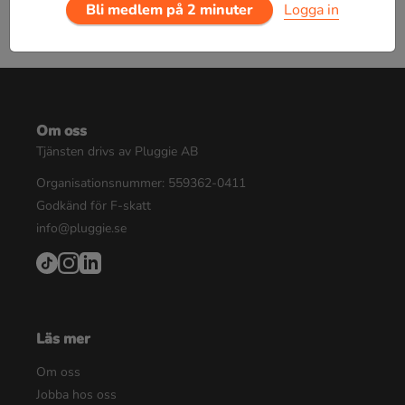
Bli medlem på 2 minuter
Logga in
Om oss
Tjänsten drivs av Pluggie AB
Organisationsnummer: 559362-0411
Godkänd för F-skatt
info@pluggie.se
Läs mer
Om oss
Jobba hos oss