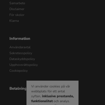
Samarbete
Disclaimer
För skolor
Klarna
Information
Användaravtal
Sekretesspolicy
Dataskyddspolicy
Upphovsrättspolicy
Cookiepolicy
Vi använder cookies på vår
Betalningsalternativ
webbplats för ett antal
syften,
inklusive prestanda,
funktionalitet
och analys.