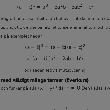
(
a
+
b
)
3
=
a
3
+
3
a
2
b
+
3
a
b
2
+
b
3
(
a
−
b
)
3
=
a
3
−
3
a
2
b
+
3
a
b
2
−
b
3
dig och inte lika intuitiv, du behöver inte kunna den uta
upphöjt till tre genom att faktorisera ena faktorn och g
lla på exemplet nedan.
(
a
−
b
)
3
=
(
a
−
b
)
(
a
−
b
)
2
=
(
a
−
b
)
(
a
2
−
2
a
b
+
b
2
)
och sedan ledvis mutliplicering
 med väldigt många termer (överkurs)
 och funkar på alla
där
. Den kallas äv
(
x
+
y
)
n
n
≠
0