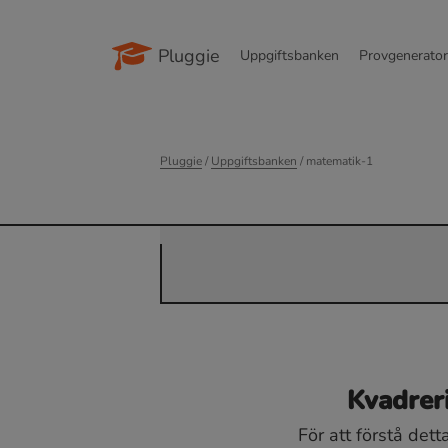
Pluggie
Uppgiftsbanken
Provgenerato
Pluggie
/
Uppgiftsbanken
/ matematik-1
Kvadrer
För att förstå det