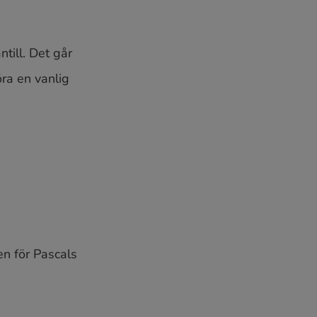
ntill. Det går
öra en vanlig
en för Pascals