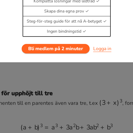
Kompletta lösningar med ledtråd
Skapa dina egna prov
Steg-för-steg guide för att nå A-betyget
Ingen bindningstid
Bli medlem på 2 minuter
Logga in
för upphöjt till tre
nenten till en parentes även vara tre, t.ex
, fo
(
3
+
x
)
3