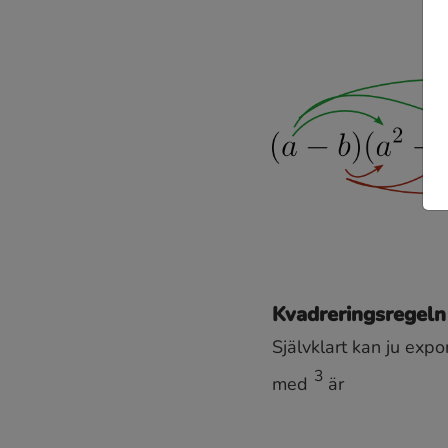
Kvadreringsregeln 
Självklart kan ju expo
med
är
3