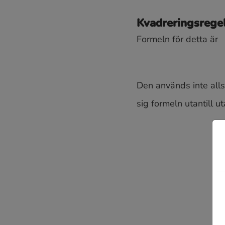
Kvadreringsrege
Formeln för detta är
Den används inte alls 
sig formeln utantill u