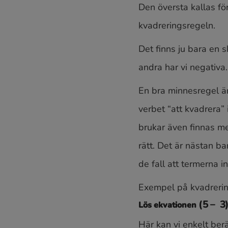
Den översta kallas f
kvadreringsregeln.
Det finns ju bara en sk
andra har vi negativa.
En bra minnesregel är 
verbet “att kvadrera” 
brukar även finnas me
rätt. Det är nästan b
de fall att termerna 
Exempel på kvadreri
Lös ekvationen
Här kan vi enkelt ber