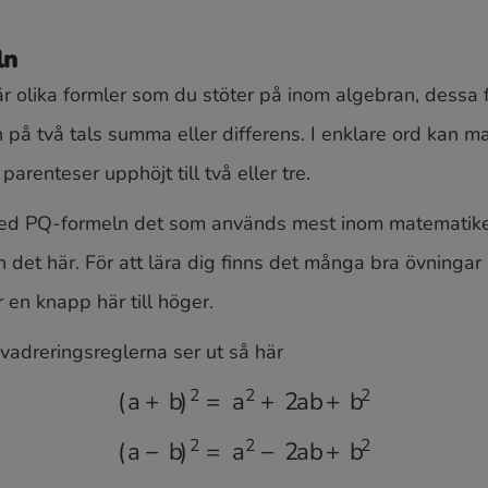
ln
r olika formler som du stöter på inom algebran, dessa 
n på två tals summa eller differens. I enklare ord kan m
parenteser upphöjt till två eller tre.
ed PQ-formeln det som används mest inom matematike
an det här. För att lära dig finns det många bra övningar
r en knapp här till höger.
kvadreringsreglerna ser ut så här
(
a
+
b
)
2
=
a
2
+
2
a
b
+
b
2