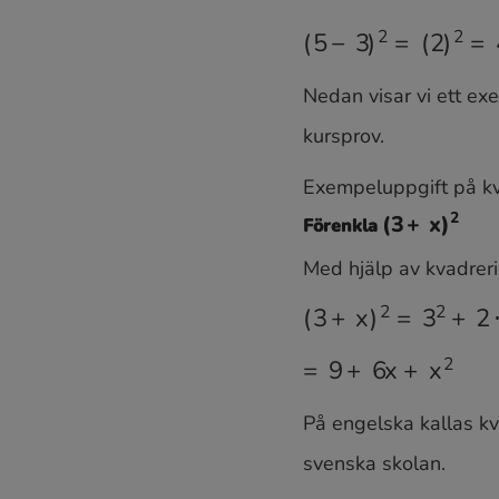
(
5
−
3
)
(
5
−
3
)
2
=
(
2
)
2
=
4
=
x
Nedan visar vi ett ex
kursprov.
Exempeluppgift på kva
Förenkla
Med hjälp av kvadreri
(
3
+
x
)
2
(
3
+
x
)
2
=
3
2
+
2
⋅
3
⋅
x
=
9
+
6
x
+
x
2
På engelska kallas k
svenska skolan.