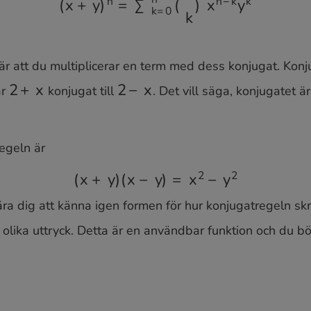
(
x
+
y
)
n
=
∑
k
=
0
n
(
n
k
)
x
n
−
k
y
k
r att du multiplicerar en term med dess konjugat. Konj
är
konjugat till
. Det vill säga, konjugatet ä
2
+
x
2
−
x
egeln är
ära dig att känna igen formen för hur konjugatregeln skr
(
x
+
y
)
(
x
−
y
)
=
x
2
−
y
2
a olika uttryck. Detta är en användbar funktion och du b