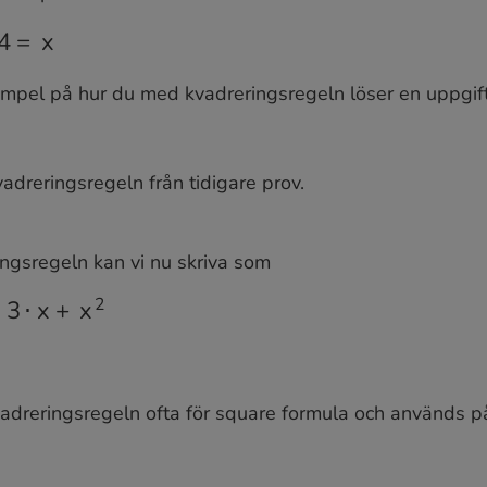
2
=
x
empel på hur du med kvadreringsregeln löser en uppgift 
dreringsregeln från tidigare prov.
ngsregeln kan vi nu skriva som
+
x
2
vadreringsregeln ofta för square formula och används 