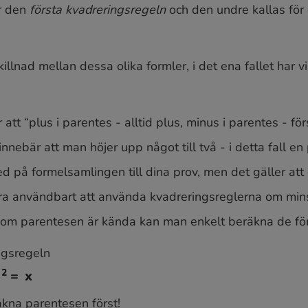
(
a
−
b
)
2
=
a
2
−
2
a
b
+
b
2
ör den
första kvadreringsregeln
och den undre kallas för
illnad mellan dessa olika formler, i det ena fallet har vi 
att “plus i parentes - alltid plus, minus i parentes - för
innebär att man höjer upp något till två - i detta fall e
d på formelsamlingen till dina prov, men det gäller a
ara användbart att använda kvadreringsreglerna om mins
inom parentesen är kända kan man enkelt beräkna de för
ngsregeln
äkna parentesen först!