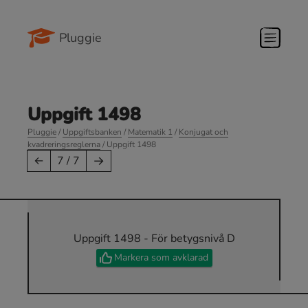
Pluggie
Uppgift 1498
Pluggie
/
Uppgiftsbanken
/
Matematik 1
/
Konjugat och
kvadreringsreglerna
/ Uppgift 1498
→
←
7 / 7
Uppgift 1498 - För betygsnivå D
Markera som avklarad