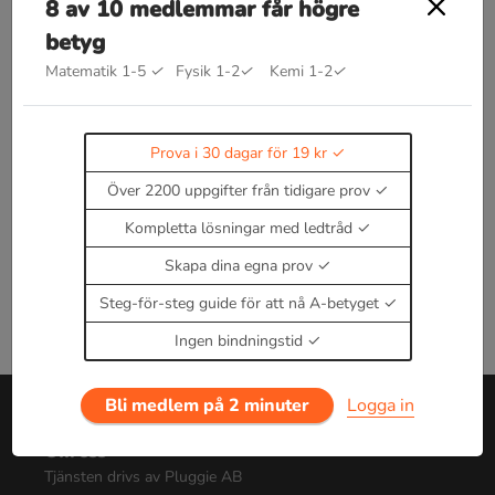
8 av 10 medlemmar får högre
Bra att kunna inom konjugat och
betyg
kvadreringsreglerna
Matematik 1-5
✓
Fysik 1-2
✓
Kemi 1-2
✓
Kommer snart!
Läs teori om konjugat och
kvadreringsreglerna
Enbart medlemmar kan kommentera.
Prova i 30
Prova i 30 dagar för 19 kr
dagar för 19 kr.
Logga in
eller
Bli medlem nu
Över 2200 uppgifter från tidigare prov
Kompletta lösningar med ledtråd
Skapa dina egna prov
Steg-för-steg guide för att nå A-betyget
Ingen bindningstid
Bli medlem på 2 minuter
Logga in
Om oss
Tjänsten drivs av Pluggie AB