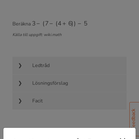
3
−
(
7
−
(
4
+
6
)
)
−
5
Beräkna
Källa till uppgift: wiki.math
Ledtråd
Lösningsförslag
Facit
Feedback