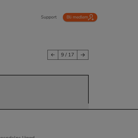
Support
Bli medlem
→
←
9 / 17