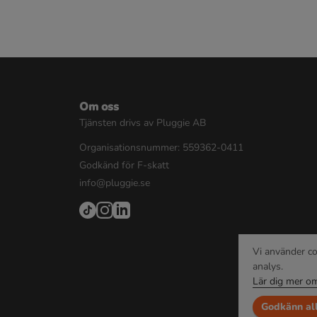
Om oss
Tjänsten drivs av Pluggie AB
Organisationsnummer: 559362-0411
Godkänd för F-skatt
info@pluggie.se
Vi använder co
analys.
Lär dig mer om
Godkänn al