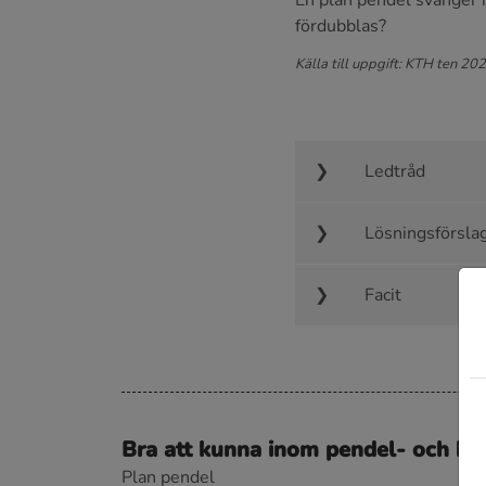
En plan pendel svänger 
fördubblas?
Källa till uppgift: KTH ten 20
Ledtråd
Lösningsförsla
Facit
Bra att kunna inom pendel- och ha
Plan pendel