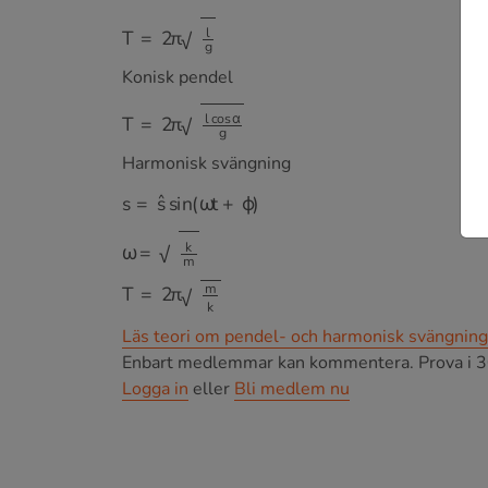
T
=
2
π
l
g
Konisk pendel
T
=
2
π
l
cos
α
g
Harmonisk svängning
s
=
s
^
sin
(
ω
t
+
ϕ
)
ω
=
k
m
T
=
2
π
m
k
Läs teori om pendel- och harmonisk svängning
Enbart medlemmar kan kommentera.
Prova i 3
Logga in
eller
Bli medlem nu