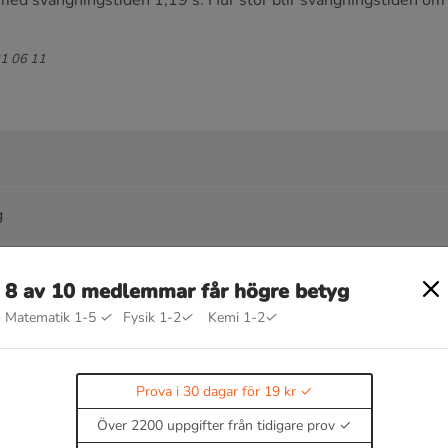
med svängningstiden 1,19 s. Hur stor blir svängningstiden om
21 06 11
g
8 av 10 medlemmar får högre betyg
Matematik 1-5
✓
Fysik 1-2
✓
Kemi 1-2
✓
Prova i 30 dagar för 19 kr
rmonisk svängningsrörelse
Över 2200 uppgifter från tidigare prov