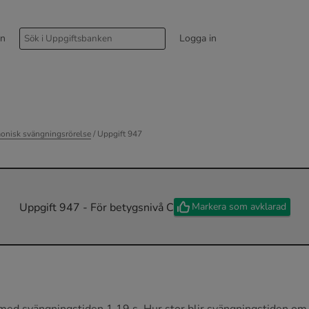
rn
Logga in
onisk svängningsrörelse
/ Uppgift 947
Markera som avklarad
Uppgift 947 - För betygsnivå C