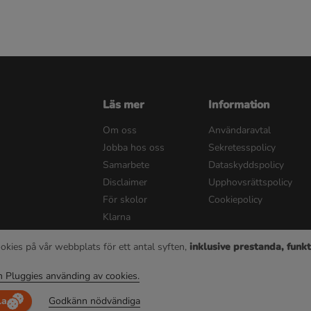
Läs mer
Information
Om oss
Användaravtal
Jobba hos oss
Sekretesspolicy
Samarbete
Dataskyddspolicy
Disclaimer
Upphovsrättspolicy
För skolor
Cookiepolicy
Klarna
okies på vår webbplats för ett antal syften,
inklusive prestanda, funkt
© 2022 Pluggie AB | Alla rättigheter reserverad
 Pluggies använding av cookies.
la
Godkänn nödvändiga