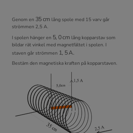
35
cm
Genom en
lång spole med 15 varv går
strömmen 2,5 A.
5
,
0
cm
I spolen hänger en
lång kopparstav som
bildar rät vinkel med magnetfältet i spolen. I
1
,
5
A
.
staven går strömmen
Bestäm den magnetiska kraften på kopparstaven.