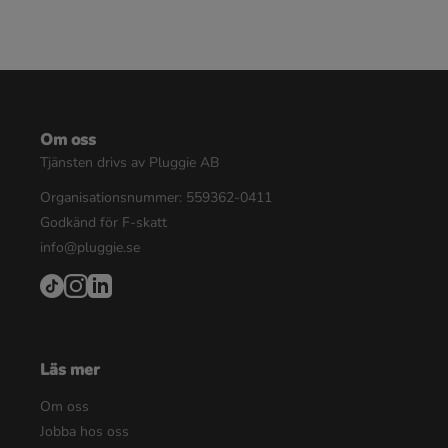
Om oss
Tjänsten drivs av Pluggie AB
Organisationsnummer: 559362-0411
Godkänd för F-skatt
info@pluggie.se
Läs mer
Om oss
Jobba hos oss