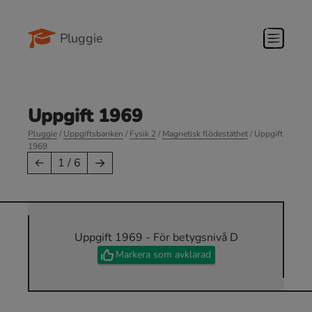
Pluggie
Uppgift 1969
Pluggie
/
Uppgiftsbanken
/
Fysik 2
/
Magnetisk flödestäthet
/ Uppgift
1969
→
←
1 / 6
Uppgift 1969 - För betygsnivå D
Markera som avklarad