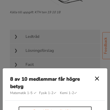
Källa till uppgift: KTH ten 19 10 18
Ledtråd
Feedback
Lösningsförslag
Facit
8 av 10 medlemmar får högre
betyg
Matematik 1-5
✓
Fysik 1-2
✓
Kemi 1-2
✓
Bra att kunna inom magnetisk
flödestäthet
Φ
=
B
⋅
A