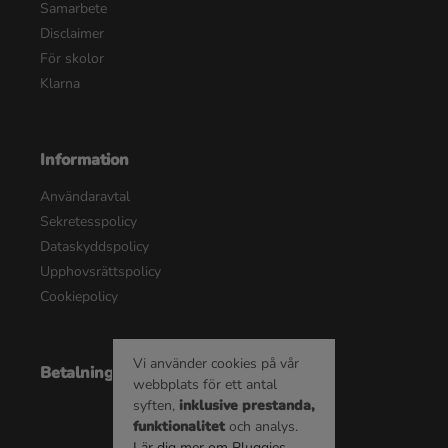
Samarbete
Disclaimer
För skolor
Klarna
Information
Användaravtal
Sekretesspolicy
Dataskyddspolicy
Upphovsrättspolicy
Cookiepolicy
Vi använder cookies på vår
Betalningsalternativ
webbplats för ett antal
syften,
inklusive prestanda,
funktionalitet
och analys.
Lär dig mer om Pluggies