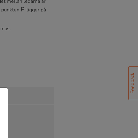
ndet mellan ledarna är
P
h punkten
ligger på
ummas.
Feedback