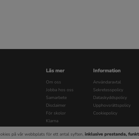
Läs mer
Information
Om oss
Användaravtal
Jobba hos oss
Sekretesspolicy
Samarbete
Dataskyddspolicy
Disclaimer
Upphovsrättspolicy
För skolor
Cookiepolicy
Klarna
okies på vår webbplats för ett antal syften,
inklusive prestanda, funkt