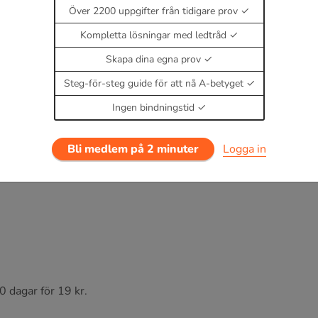
Över 2200 uppgifter från tidigare prov
Kompletta lösningar med ledtråd
Skapa dina egna prov
estäthet
Steg-för-steg guide för att nå A-betyget
ch
A
är arean som är vinkelrätt mot fältet.
Ingen bindningstid
Bli medlem på 2 minuter
Logga in
0 dagar för 19 kr.