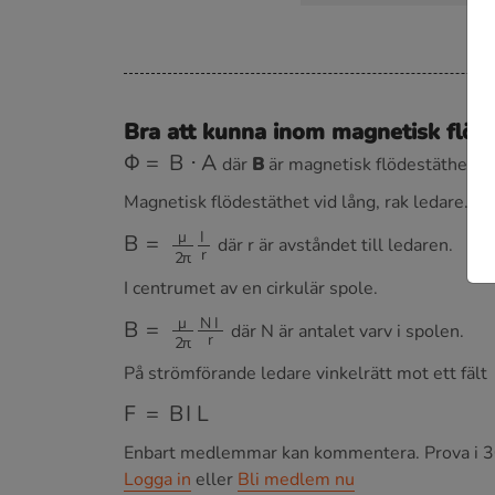
Bra att kunna inom magnetisk flöd
Φ
=
B
⋅
A
där
B
är magnetisk flödestäthet o
Magnetisk flödestäthet vid lång, rak ledare.
B
=
μ
2
π
I
r
där r är avståndet till ledaren.
I centrumet av en cirkulär spole.
B
=
μ
2
π
N
I
r
där N är antalet varv i spolen.
På strömförande ledare vinkelrätt mot ett fält
F
=
B
I
L
Enbart medlemmar kan kommentera.
Prova i 3
Logga in
eller
Bli medlem nu