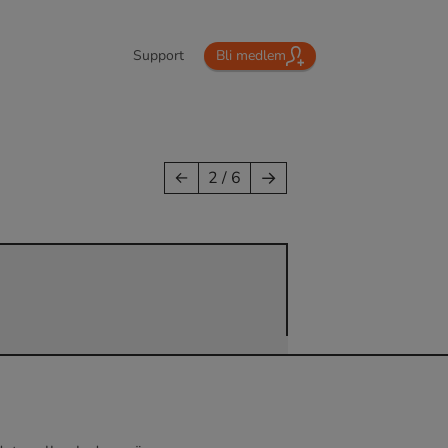
Support
Bli medlem
→
←
2 / 6