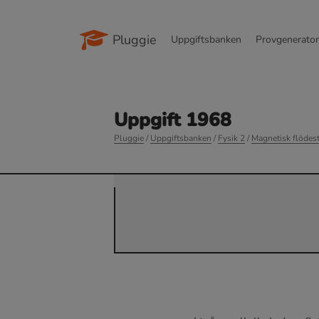
Pluggie
Uppgiftsbanken
Provgenerato
Uppgift 1968
Pluggie
/
Uppgiftsbanken
/
Fysik 2
/
Magnetisk flödes