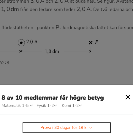
flyter strömmen
och
åt olika håll. Se figur. Avstå
1
,
0
dm
2
,
0
A
r
från den ledare som leder
. De två ledarna oc
P
 flödestätheten i punkten
. Jordmagnetiska fältet kan förs
 10 18
8 av 10 medlemmar får högre betyg
Matematik 1-5
✓
Fysik 1-2
✓
Kemi 1-2
✓
g
Prova i 30 dagar för 19 kr