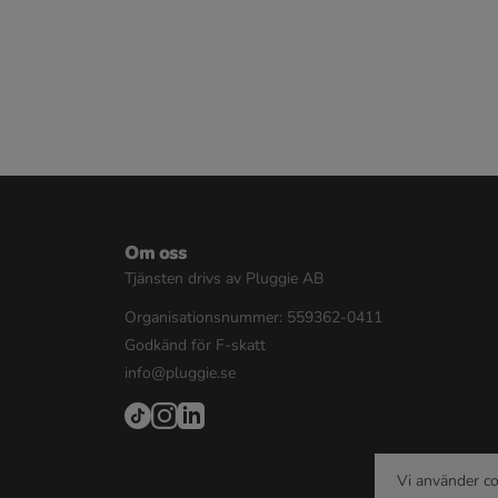
Om oss
Tjänsten drivs av Pluggie AB
Organisationsnummer: 559362-0411
Godkänd för F-skatt
info@pluggie.se
Vi använder co