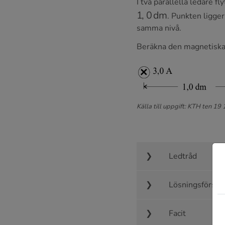
I två parallella ledare 
1
,
0
dm
. Punkten ligge
samma nivå.
Beräkna den magnetiska
Källa till uppgift: KTH ten 19
Ledtråd
Lösningsförsla
Facit