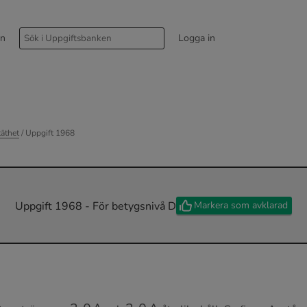
rn
Logga in
täthet
/ Uppgift 1968
Markera som avklarad
Uppgift 1968 - För betygsnivå D
3
,
0
A
2
,
0
A