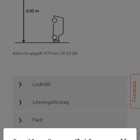
Källa till uppgift: KTH ten 20 01 08
Feedback
Ledtråd
Lösningsförslag
Facit