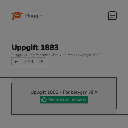
Pluggie
Uppgift 1883
Pluggie
/
Uppgiftsbanken
/
Fysik 1
/
Impuls
/ Uppgift 1883
→
←
7 / 9
Uppgift 1883 - För betygsnivå A
Markera som avklarad