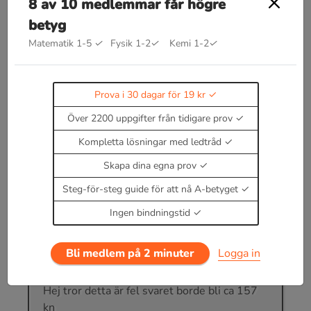
8 av 10 medlemmar får högre
betyg
Matematik 1-5
✓
Fysik 1-2
✓
Kemi 1-2
✓
Bra att kunna inom impuls
I
=
F
⋅
t
Prova i 30 dagar för 19 kr
Impulslagen
I
=
p
2
−
p
1
p
=
m
v
Över 2200 uppgifter från tidigare prov
där
Kompletta lösningar med ledtråd
Läs teori om impuls
Enbart medlemmar kan kommentera.
Prova i 30
Skapa dina egna prov
dagar för 19 kr.
Steg-för-steg guide för att nå A-betyget
Logga in
eller
Bli medlem nu
Ingen bindningstid
Bli medlem på 2 minuter
Logga in
3 DECEMBER 2024 17:00 - BILALORLU
Hej tror detta är fel svaret borde bli ca 157
kn