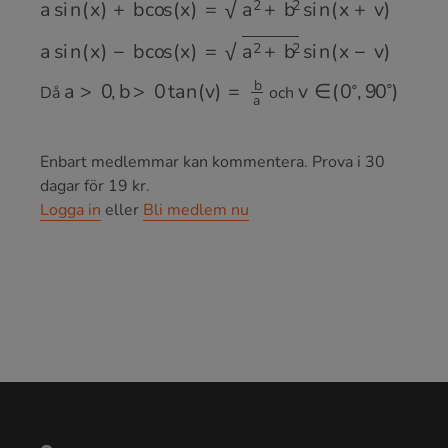
a
s
i
n
(
x
)
−
b
c
o
s
(
x
)
=
a
2
+
b
2
s
i
n
(
x
−
v
)
a
>
0
,
b
>
0
t
a
n
(
v
)
=
b
a
v
∈
(
0
∘
,
90
∘
)
Då
och
Enbart medlemmar kan kommentera.
Prova i 30
dagar för 19 kr.
Logga in
eller
Bli medlem nu