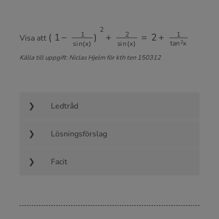
(
1
−
1
s
i
n
(
x
)
)
2
+
2
s
i
n
(
x
)
=
2
+
1
t
a
n
2
x
Visa att
Källa till uppgift: Niclas Hjelm för kth ten 150312
Ledtråd
Lösningsförslag
Facit