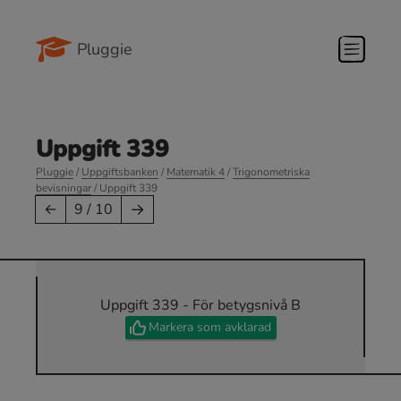
Pluggie
Uppgift 339
Pluggie
/
Uppgiftsbanken
/
Matematik 4
/
Trigonometriska
bevisningar
/ Uppgift 339
→
←
9 / 10
Uppgift 339 - För betygsnivå B
Markera som avklarad