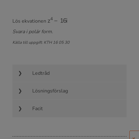
z
4
−
16
i
Lös ekvationen
Svara i polär form.
Källa till uppgift: KTH 16 05 30
Ledtråd
Lösningsförslag
Facit