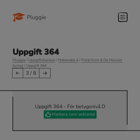
Pluggie
Uppgift 364
Pluggie
/
Uppgiftsbanken
/
Matematik 4
/
Polär form & De Moivres
formel
/ Uppgift 364
→
←
3 / 8
Uppgift 364 - För betygsnivå D
Markera som avklarad