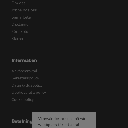
Om oss
Jobba hos oss
Samarbete
Disclaimer
För skolor
Klarna
Information
Användaravtal
Sekretesspolicy
Dataskyddspolicy
Upphovsrättspolicy
Cookiepolicy
Vi använder cookies på vår
Betalningsalternativ
webbplats för ett antal