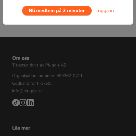
Bli medlem på 2 minuter
Logga in
Om oss
Tjänsten drivs av Pluggie AB
Organisationsnummer: 559362-0411
Godkänd för F-skatt
info@pluggie.se
Läs mer