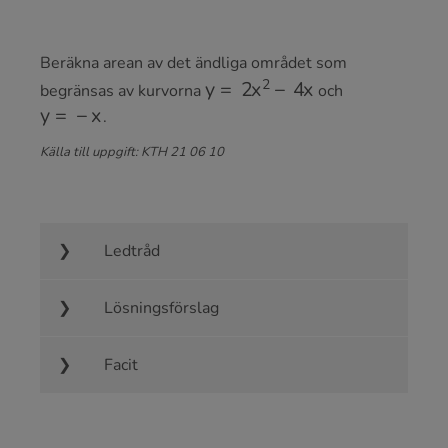
Beräkna arean av det ändliga området som
y
=
2
x
2
−
4
x
begränsas av kurvorna
och
y
=
−
x
.
Källa till uppgift: KTH 21 06 10
Ledtråd
Lösningsförslag
Facit