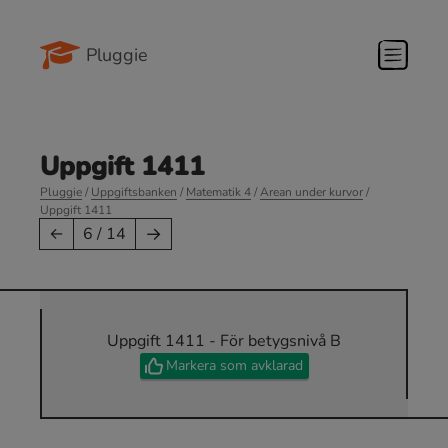
Pluggie
Uppgift 1411
Pluggie
/
Uppgiftsbanken
/
Matematik 4
/
Arean under kurvor
/
Uppgift 1411
→
←
6 / 14
Uppgift 1411 - För betygsnivå B
Markera som avklarad