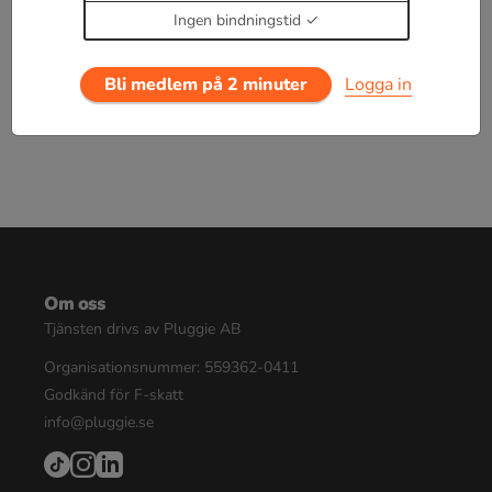
dagar för 19 kr.
Ingen bindningstid
Logga in
eller
Bli medlem nu
Bli medlem på 2 minuter
Logga in
Om oss
Tjänsten drivs av Pluggie AB
Organisationsnummer: 559362-0411
Godkänd för F-skatt
info@pluggie.se