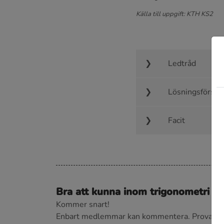
Källa till uppgift: KTH KS2
Ledtråd
Lösningsförsla
Facit
Bra att kunna inom trigonometri
Kommer snart!
Enbart medlemmar kan kommentera.
Prova i 3