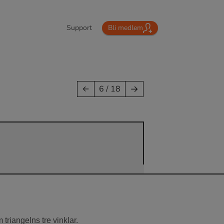
Support
Bli medlem
→
←
6 / 18
triangelns tre vinklar.