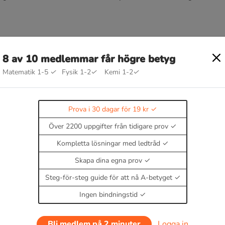
8 av 10 medlemmar får högre betyg
Matematik 1-5
✓
Fysik 1-2
✓
Kemi 1-2
✓
g
Prova i 30 dagar för 19 kr
Över 2200 uppgifter från tidigare prov
Kompletta lösningar med ledtråd
Skapa dina egna prov
Steg-för-steg guide för att nå A-betyget
Ingen bindningstid
0 dagar för 19 kr.
Bli medlem på 2 minuter
Logga in