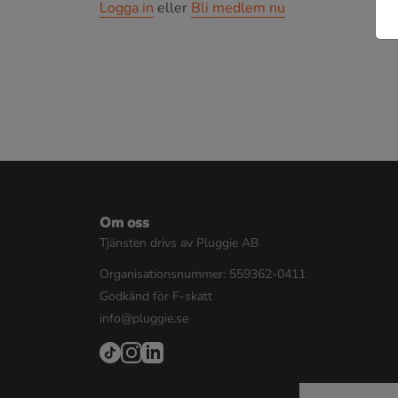
Logga in
eller
Bli medlem nu
Om oss
Tjänsten drivs av Pluggie AB
Organisationsnummer: 559362-0411
Godkänd för F-skatt
info@pluggie.se