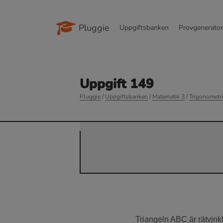
Pluggie
Uppgiftsbanken
Provgenerato
Uppgift 149
Pluggie
/
Uppgiftsbanken
/
Matematik 3
/
Trigonometri
Triangeln ABC är rätvinkl