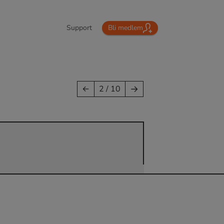
Support
Bli medlem
→
←
2 / 10