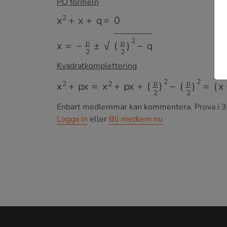
PQ formeln
x
2
+
x
+
q
=
0
x
=
−
p
2
±
(
p
2
)
2
−
q
Kvadratkomplettering
x
2
+
p
x
=
x
2
+
p
x
+
(
p
2
)
2
−
(
p
2
)
2
=
(
x
+
p
2
)
2
Enbart medlemmar kan kommentera.
Prova i 3
Logga in
eller
Bli medlem nu