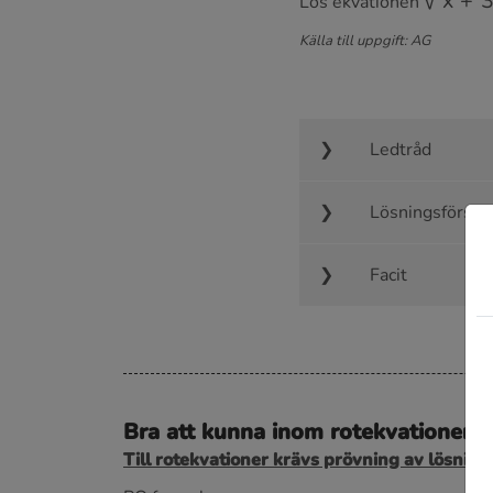
Lös ekvationen
Källa till uppgift: AG
Ledtråd
Lösningsförsla
Facit
Bra att kunna inom rotekvationer
Till rotekvationer krävs prövning av lösning