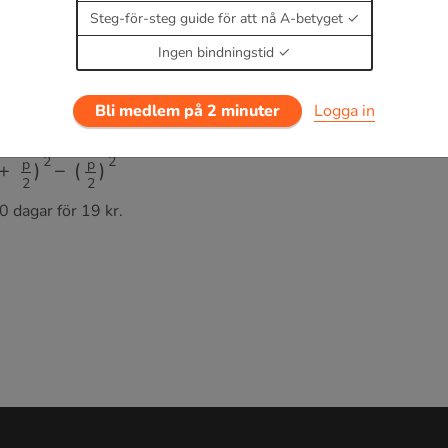
Steg-för-steg guide för att nå A-betyget
Ingen bindningstid
Bli medlem på 2 minuter
Logga in
−
(
p
2
)
2
0 dagar för 19 kr.