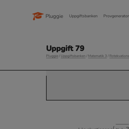
Pluggie
Uppgiftsbanken
Provgenerato
Uppgift 79
Pluggie
/
Uppgiftsbanken
/
Matematik 3
/
Rotekvation
x
+
3
=
x