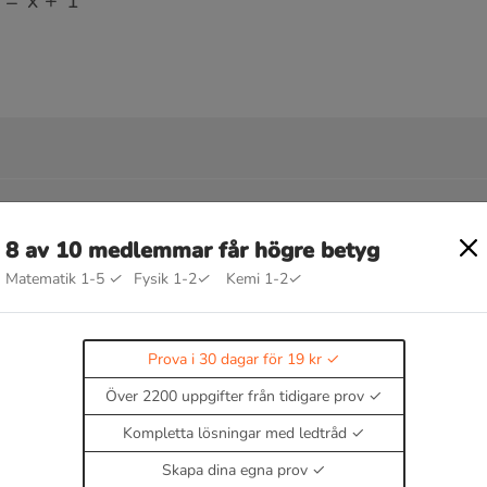
g
8 av 10 medlemmar får högre betyg
Matematik 1-5
✓
Fysik 1-2
✓
Kemi 1-2
✓
Prova i 30 dagar för 19 kr
Över 2200 uppgifter från tidigare prov
Kompletta lösningar med ledtråd
en!
Skapa dina egna prov