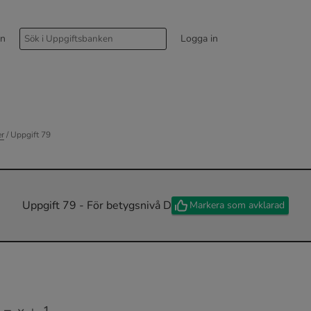
rn
Logga in
er
/ Uppgift 79
Uppgift 79 - För betygsnivå D
Markera som avklarad
+
1