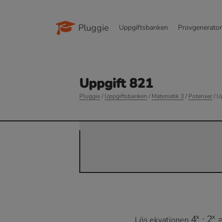
Pluggie
Uppgiftsbanken
Provgenerato
Uppgift 821
Pluggie
/
Uppgiftsbanken
/
Matematik 3
/
Potenser
/ U
4
x
⋅
2
x
=
Lös ekvationen