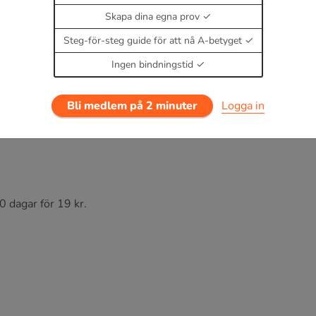
Skapa dina egna prov
Steg-för-steg guide för att nå A-betyget
Ingen bindningstid
Bli medlem på 2 minuter
Logga in
0 dagar för 19 kr.