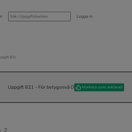
rn
Logga in
ppgift 821
Uppgift 821 - För betygsnivå D
Markera som avklarad
2