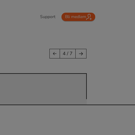
Support
Bli medlem
→
←
4 / 7