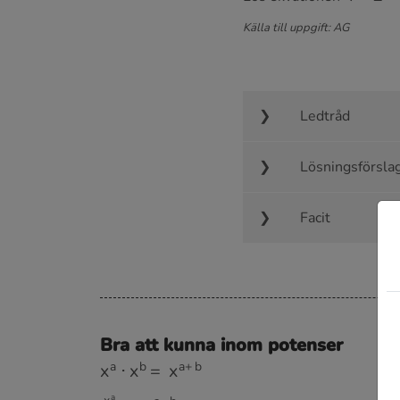
Källa till uppgift: AG
Ledtråd
Lösningsförsla
Facit
Bra att kunna inom potenser
x
a
⋅
x
b
=
x
a
+
b
x
a
x
b
=
x
a
−
b