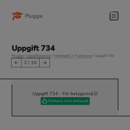
Pluggie
Uppgift 734
Pluggie
/
Uppgiftsbanken
/
Matematik 3
/
Funktioner
/ Uppgift 734
→
←
2 / 10
Uppgift 734 - För betygsnivå D
Markera som avklarad