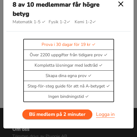
8 av 10 medlemmar får högre
Bra att kunna inom funktioner
f
(
x
)
f
x
betyg
innebär en funktion
med
som variabel.
Matematik 1-5
✓
Fysik 1-2
✓
Kemi 1-2
✓
Se det som att du ger funktionen en input(
x
) och
får ut funktionsvärdet i denna punkt.
Enbart medlemmar kan kommentera.
Prova i 30
Prova i 30 dagar för 19 kr
dagar för 19 kr.
Över 2200 uppgifter från tidigare prov
Logga in
eller
Bli medlem nu
Kompletta lösningar med ledtråd
Skapa dina egna prov
Steg-för-steg guide för att nå A-betyget
Ingen bindningstid
Bli medlem på 2 minuter
Logga in
Om oss
Tjänsten drivs av Pluggie AB