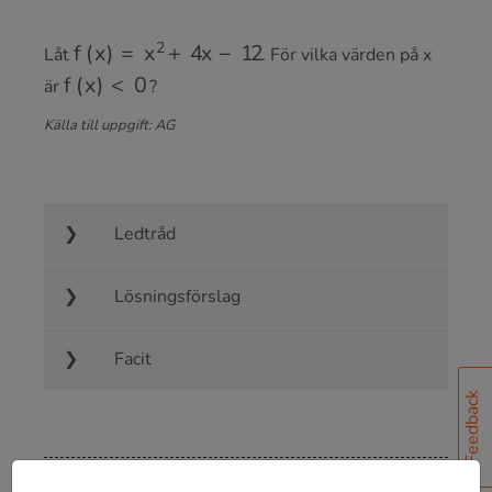
f
(
x
)
=
x
2
+
4
x
−
12
Låt
. För vilka värden på x
f
(
x
)
<
0
är
?
Källa till uppgift: AG
Ledtråd
Lösningsförslag
Facit
Feedback